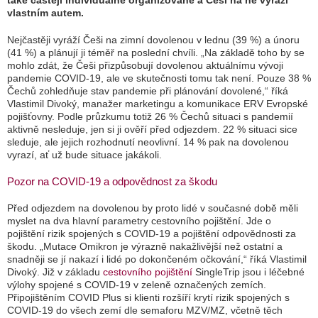
také častěji individuálně organizované a Češi na ně vyráží
vlastním autem.
Nejčastěji vyráží Češi na zimní dovolenou v lednu (39 %) a únoru
(41 %) a plánují ji téměř na poslední chvíli.
„Na základě toho by se
mohlo zdát, že Češi přizpůsobují dovolenou aktuálnímu vývoji
pandemie COVID-19, ale ve skutečnosti tomu tak není. Pouze 38 %
Čechů zohledňuje stav pandemie při plánování dovolené,“
říká
Vlastimil Divoký, manažer marketingu a komunikace ERV Evropské
pojišťovny. Podle průzkumu totiž 26 % Čechů situaci s pandemií
aktivně nesleduje, jen si ji ověří před odjezdem. 22 % situaci sice
sleduje, ale jejich rozhodnutí neovlivní. 14 % pak na dovolenou
vyrazí, ať už bude situace jakákoli.
Pozor na COVID-19 a odpovědnost za škodu
Před odjezdem na dovolenou by proto lidé v současné době měli
myslet na dva hlavní parametry cestovního pojištění. Jde o
pojištění rizik spojených s COVID-19 a pojištění odpovědnosti za
škodu.
„Mutace Omikron je výrazně nakažlivější než ostatní a
snadněji se jí nakazí i lidé po dokončeném očkování,“
říká Vlastimil
Divoký. Již v základu
cestovního pojištění
SingleTrip jsou i léčebné
výlohy spojené s COVID-19 v zeleně označených zemích.
Připojištěním COVID Plus si klienti rozšíří krytí rizik spojených s
COVID-19 do všech zemí dle semaforu MZV/MZ, včetně těch