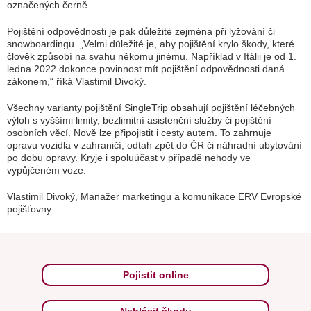
označených černě.
Pojištění odpovědnosti je pak důležité zejména při lyžování či
snowboardingu.
„Velmi důležité je, aby pojištění krylo škody, které
člověk způsobí na svahu někomu jinému. Například v Itálii je od 1.
ledna 2022 dokonce povinnost mít pojištění odpovědnosti daná
zákonem,“
říká Vlastimil Divoký.
Všechny varianty pojištění SingleTrip obsahují pojištění léčebných
výloh s vyššími limity, bezlimitní asistenční služby či pojištění
osobních věcí. Nově lze připojistit i cesty autem. To zahrnuje
opravu vozidla v zahraničí, odtah zpět do ČR či náhradní ubytování
po dobu opravy. Kryje i spoluúčast v případě nehody ve
vypůjčeném voze.
Vlastimil Divoký, Manažer marketingu a komunikace ERV Evropské
pojišťovny
Pojistit online
Nahlásit škodu