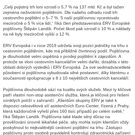
„Celý pojistný trh loni vzrostl o 5,7 % na 137 mld. Kč a byl tažen
zejména neživotním pojištěním. Dle našeho odhadu rostl trh
cestovního pojištění o 5–7 %. S naší pojišťovnou vycestovalo
meziročně o 5 % více lidí,“
říká člen představenstva ERV Evropské
pojišťovny Štěpán Landík. Počet škod pak vzrostl o 10 % a náklady
na ně byly meziročně vyšší o 12 %.
ERV Evropská i v roce 2019 udržela svoji pozici jedničky na trhu s
cestovním pojištěním, kde má přibližně čtvrtinový podíl. Pojišťovna
je dlouhodobě velmi úspěšná v prodeji pojištění k zájezdům. A
protože se vloni cestovním kancelářím velmi dařilo, dosáhla v této
oblasti dobrých výsledků i ERV Evropská. Za své sedmadvacetileté
působení si pojišťovna vybudovala silné postavení, díky kterému v
současnosti spolupracuje s 8 z 10 největších cestovních kanceláří.
Pojišťovna dlouhodobě sází na kvalitu svých služeb. Mezi ty klíčové
patří vlastní non-stop asistenční služba, která je klíčová pro řešení
vzniklých potíží v zahraničí.
„Klientům skupiny ERV je také k
dispozici celosvětová síť asistenčních Euro-Center, řízená z Prahy,
která každoročně vyřeší přes 160 tisíc případů po celém světě,“
říká Štěpán Landík. Pojišťovna také klade silný důraz na
prověřování úrovně lékařské péče, aby mohla svým klientům vždy
poskytnout to nejkvalitnější cestovní pojištění na trhu. Zástupci
pojišťovny proto osobně pravidelně kontrolují zdravotnická zařízení