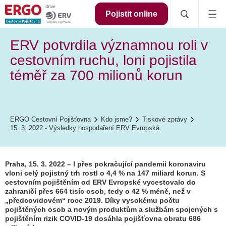
Pojistit online
ERV potvrdila významnou roli v
cestovním ruchu, loni pojistila
téměř za 700 milionů korun
ERGO Cestovní Pojišťovna
Kdo jsme?
Tiskové zprávy
15. 3. 2022 - Výsledky hospodaření ERV Evropská
Praha, 15. 3. 2022 – I přes pokračující pandemii koronaviru
vloni celý pojistný trh rostl o 4,4 % na 147 miliard korun. S
cestovním pojištěním od ERV Evropské vycestovalo do
zahraničí přes 664 tisíc osob, tedy o 42 % méně, než v
„předcovidovém“ roce 2019. Díky vysokému počtu
pojištěných osob a novým produktům a službám spojených s
pojištěním rizik COVID-19 dosáhla pojišťovna obratu 686