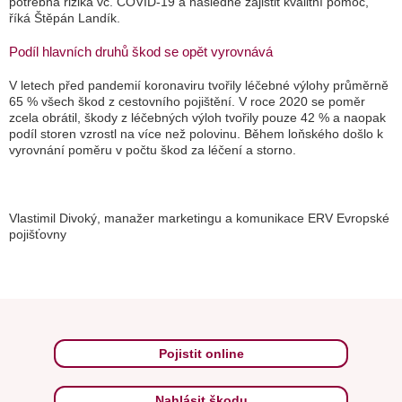
potřebná rizika vč. COVID-19 a následně zajistit kvalitní pomoc
,“
říká Štěpán Landík.
Podíl hlavních druhů škod se opět vyrovnává
V letech před pandemií koronaviru tvořily léčebné výlohy průměrně
65 % všech škod z cestovního pojištění. V roce 2020 se poměr
zcela obrátil, škody z léčebných výloh tvořily pouze 42 % a naopak
podíl storen vzrostl na více než polovinu. Během loňského došlo k
vyrovnání poměru v počtu škod za léčení a storno.
Vlastimil Divoký, manažer marketingu a komunikace ERV Evropské
pojišťovny
Pojistit online
Nahlásit škodu