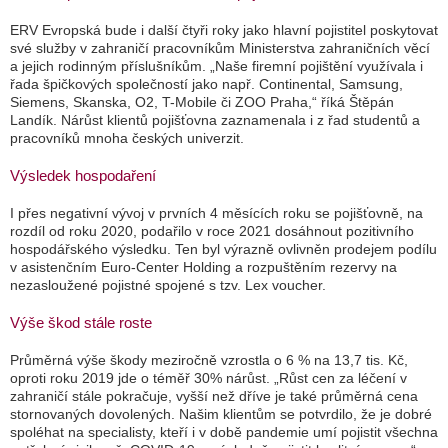
ERV Evropská bude i další čtyři roky jako hlavní pojistitel poskytovat
své služby v zahraničí pracovníkům Ministerstva zahraničních věcí
a jejich rodinným příslušníkům. „Naše firemní pojištění využívala i
řada špičkových společností jako např. Continental, Samsung,
Siemens, Skanska, O2, T-Mobile či ZOO Praha,“ říká Štěpán
Landík. Nárůst klientů pojišťovna zaznamenala i z řad studentů a
pracovníků mnoha českých univerzit.
Výsledek hospodaření
I přes negativní vývoj v prvních 4 měsících roku se pojišťovně, na
rozdíl od roku 2020, podařilo v roce 2021 dosáhnout pozitivního
hospodářského výsledku. Ten byl výrazně ovlivněn prodejem podílu
v asistenčním Euro-Center Holding a rozpuštěním rezervy na
nezasloužené pojistné spojené s tzv. Lex voucher.
Výše škod stále roste
Průměrná výše škody meziročně vzrostla o 6 % na 13,7 tis. Kč,
oproti roku 2019 jde o téměř 30% nárůst. „
Růst cen za léčení v
zahraničí stále pokračuje, vyšší než dříve je také průměrná cena
stornovaných dovolených. Našim klientům se potvrdilo, že je dobré
spoléhat na specialisty, kteří i v době pandemie umí pojistit všechna