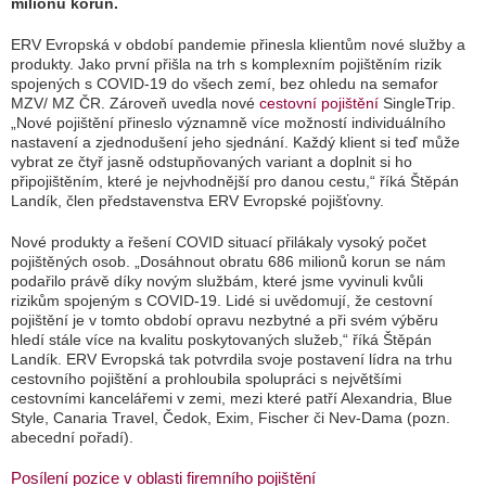
milionů korun.
ERV Evropská v období pandemie přinesla klientům nové služby a
produkty. Jako první přišla na trh s komplexním pojištěním rizik
spojených s COVID-19 do všech zemí, bez ohledu na semafor
MZV/ MZ ČR. Zároveň uvedla nové
cestovní pojištění
SingleTrip.
„
Nové pojištění přineslo významně více možností individuálního
nastavení a zjednodušení jeho sjednání. Každý klient si teď může
vybrat ze čtyř jasně odstupňovaných variant a doplnit si ho
připojištěním, které je nejvhodnější pro danou cestu,
“ říká Štěpán
Landík, člen představenstva ERV Evropské pojišťovny.
Nové produkty a řešení COVID situací přilákaly vysoký počet
pojištěných osob. „
Dosáhnout obratu 686 milionů korun se nám
podařilo právě díky novým službám, které jsme vyvinuli kvůli
rizikům spojeným s COVID-19. Lidé si uvědomují, že cestovní
pojištění je v tomto období opravu nezbytné a při svém výběru
hledí stále více na kvalitu poskytovaných služeb
,“ říká Štěpán
Landík. ERV Evropská tak potvrdila svoje postavení lídra na trhu
cestovního pojištění a prohloubila spolupráci s největšími
cestovními kancelářemi v zemi, mezi které patří Alexandria, Blue
Style, Canaria Travel, Čedok, Exim, Fischer či Nev-Dama (pozn.
abecední pořadí).
Posílení pozice v oblasti firemního pojištění