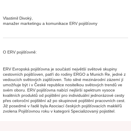
Vlastimil Divoký,
manažer marketingu a komunikace ERV pojišťovny
O ERV pojišťovně:
ERV Evropská pojišťovna je součástí největší světové skupiny
cestovních pojišťoven, patří do rodiny ERGO a Munich Re, jedné z
vedoucích světových zajišťoven. Toto silné mezinárodní zázemí jí
umožňuje být i v České republice nositelkou světových trendů ve
svém oboru. ERV pojišťovna nabízí nejširší spektrum vysoce
kvalitních produktů od pojištění pro individuální jednorázové cesty
přes celoroční pojištění až po skupinové pojištění pracovních cest.
Již posedmé v řadě byla Asociací českých pojišťovacích makléřů
zvolena Pojišťovnou roku v kategorii Specializovaný pojistitel.