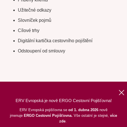
Užitečné odkazy
Slovníček pojmů
Cílové trhy
Digitální kartička cestovního pojištění
Odstoupení od smlouvy
ERV Evropská je nově ERGO Cestovní Pojišťovna!
Nahoru
|
Informace o webu
|
Mapa stránek
ERV Evropská pojišťovna se
od 1. dubna 2026
nově
jmenuje
ERGO
Cestovní Pojišťovna.
Vše ostatní je stejné,
více
©
2026
ERGO Cestovní Pojišťovna, a. s.,
pod dohledem ČNB
zde
.