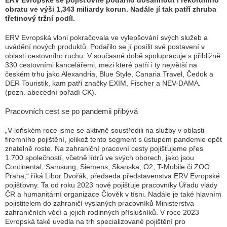
ERV Evropské se pojišťovně podařilo dosáhnout i rekordního
obratu ve výši 1,343 miliardy korun. Nadále jí tak patří zhruba
třetinový tržní podíl.
ERV Evropská vloni pokračovala ve vylepšování svých služeb a
uvádění nových produktů. Podařilo se jí posílit své postavení v
oblasti cestovního ruchu. V současné době spolupracuje s přibližně
330 cestovními kancelářemi, mezi které patří i ty největší na
českém trhu jako Alexandria, Blue Style, Canaria Travel, Čedok a
DER Touristik, kam patří značky EXIM, Fischer a NEV-DAMA.
(pozn. abecední pořadí CK).
Pracovních cest se po pandemii přibývá
„V loňském roce jsme se aktivně soustředili na služby v oblasti
firemního pojištění, jelikož tento segment s ústupem pandemie opět
znatelně roste. Na zahraniční pracovní cesty pojišťujeme přes
1.700 společností, včetně lídrů ve svých oborech, jako jsou
Continental, Samsung, Siemens, Skanska, O2, T-Mobile či ZOO
Praha,“ říká Libor Dvořák, předseda představenstva ERV Evropské
pojišťovny. Ta od roku 2023 nově pojišťuje pracovníky Úřadu vlády
ČR a humanitární organizace Člověk v tísni. Nadále je také hlavním
pojistitelem do zahraničí vyslaných pracovníků Ministerstva
zahraničních věcí a jejich rodinných příslušníků. V roce 2023
Evropská také uvedla na trh specializované pojištění pro