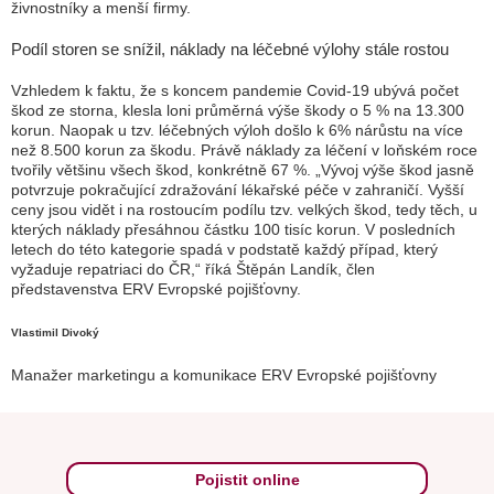
živnostníky a menší firmy.
Podíl storen se snížil, náklady na léčebné výlohy stále rostou
Vzhledem k faktu, že s koncem pandemie Covid-19 ubývá počet
škod ze storna, klesla loni průměrná výše škody o 5 % na 13.300
korun. Naopak u tzv. léčebných výloh došlo k 6% nárůstu na více
než 8.500 korun za škodu. Právě náklady za léčení v loňském roce
tvořily většinu všech škod, konkrétně 67 %. „Vývoj výše škod jasně
potvrzuje pokračující zdražování lékařské péče v zahraničí. Vyšší
ceny jsou vidět i na rostoucím podílu tzv. velkých škod, tedy těch, u
kterých náklady přesáhnou částku 100 tisíc korun. V posledních
letech do této kategorie spadá v podstatě každý případ, který
vyžaduje repatriaci do ČR,“ říká Štěpán Landík, člen
představenstva ERV Evropské pojišťovny.
Vlastimil Divoký
Manažer marketingu a komunikace ERV Evropské pojišťovny
Pojistit online