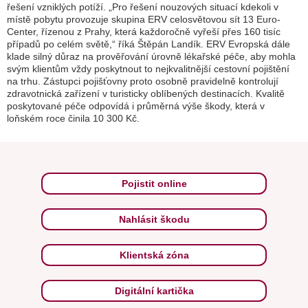
řešení vzniklých potíží.
„Pro řešení nouzových situací kdekoli v
místě pobytu provozuje skupina ERV celosvětovou sít 13 Euro-
Center, řízenou z Prahy, která každoročně vyřeší přes 160 tisíc
případů po celém světě,“
říká Štěpán Landík. ERV Evropská dále
klade silný důraz na prověřování úrovně lékařské péče, aby mohla
svým klientům vždy poskytnout to nejkvalitnější cestovní pojištění
na trhu. Zástupci pojišťovny proto osobně pravidelně kontrolují
zdravotnická zařízení v turisticky oblíbených destinacích. Kvalitě
poskytované péče odpovídá i průměrná výše škody, která v
loňském roce činila 10 300 Kč.
Pojistit online
Nahlásit škodu
Klientská zóna
Digitální kartička