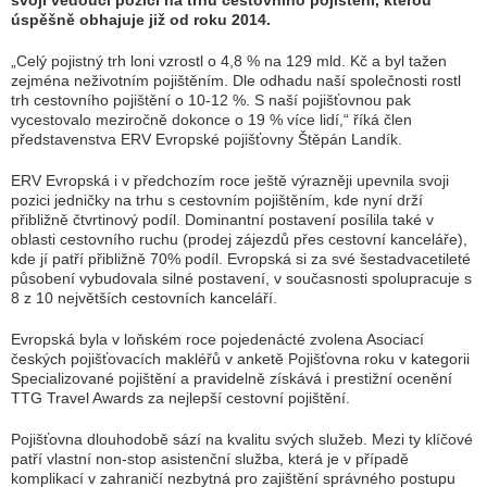
svoji vedoucí pozici na trhu cestovního pojištění, kterou
úspěšně obhajuje již od roku 2014.
„Celý pojistný trh loni vzrostl o 4,8 % na 129 mld. Kč a byl tažen
zejména neživotním pojištěním. Dle odhadu naší společnosti rostl
trh cestovního pojištění o 10-12 %. S naší pojišťovnou pak
vycestovalo meziročně dokonce o 19 % více lidí,“
říká člen
představenstva ERV Evropské pojišťovny Štěpán Landík.
ERV Evropská i v předchozím roce ještě výrazněji upevnila svoji
pozici jedničky na trhu s cestovním pojištěním, kde nyní drží
přibližně čtvrtinový podíl. Dominantní postavení posílila také v
oblasti cestovního ruchu (prodej zájezdů přes cestovní kanceláře),
kde jí patří přibližně 70% podíl. Evropská si za své šestadvacetileté
působení vybudovala silné postavení, v současnosti spolupracuje s
8 z 10 největších cestovních kanceláří.
Evropská byla v loňském roce pojedenácté zvolena Asociací
českých pojišťovacích makléřů v anketě Pojišťovna roku v kategorii
Specializované pojištění a pravidelně získává i prestižní ocenění
TTG Travel Awards za nejlepší cestovní pojištění.
Pojišťovna dlouhodobě sází na kvalitu svých služeb. Mezi ty klíčové
patří vlastní non-stop asistenční služba, která je v případě
komplikací v zahraničí nezbytná pro zajištění správného postupu