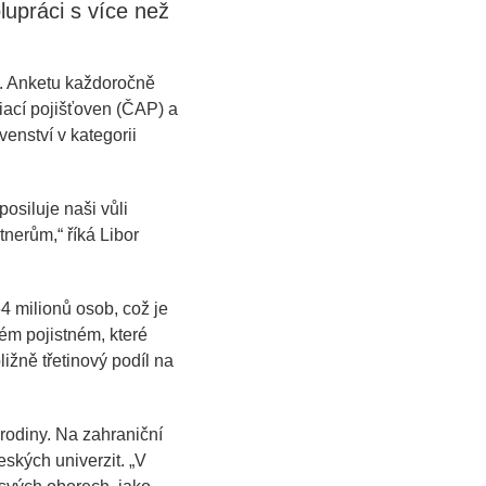
lupráci s více než
u. Anketu každoročně
ací pojišťoven (ČAP) a
enství v kategorii
osiluje naši vůli
tnerům,“
říká Libor
 milionů osob, což je
ném pojistném, které
ižně třetinový podíl na
rodiny. Na zahraniční
eských univerzit.
„V