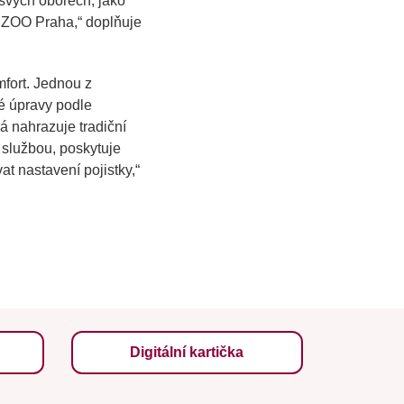
 svých oborech, jako
i ZOO Praha,“
doplňuje
mfort. Jednou z
né úpravy podle
erá nahrazuje tradiční
 službou, poskytuje
t nastavení pojistky,“
Digitální kartička