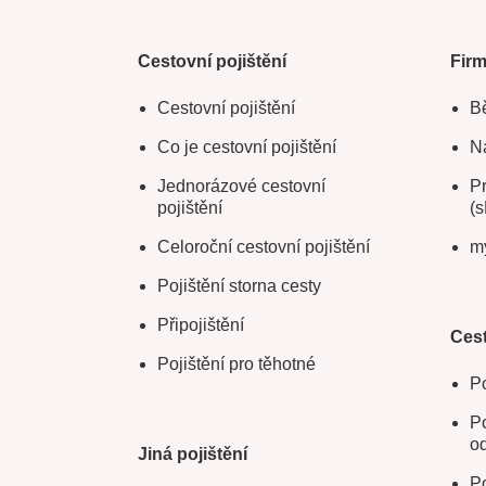
Cestovní pojištění
Fir
Cestovní pojištění
Bě
Co je cestovní pojištění
Na
Jednorázové cestovní
Pr
pojištění
(s
Celoroční cestovní pojištění
m
Pojištění storna cesty
Připojištění
Cest
Pojištění pro těhotné
Po
Po
o
Jiná pojištění
Po