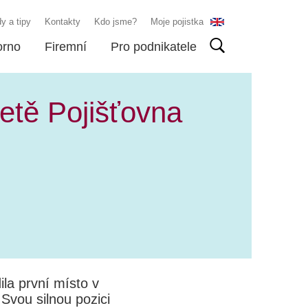
y a tipy
Kontakty
Kdo jsme?
Moje pojistka
orno
Firemní
Pro podnikatele
etě Pojišťovna
la první místo v
 Svou silnou pozici