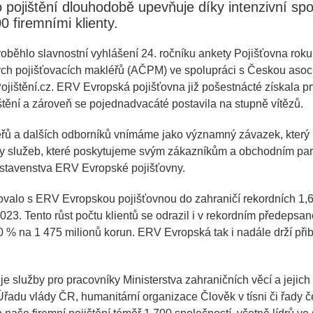
 pojištění dlouhodobě upevňuje díky intenzivní spo
0 firemními klienty.
proběhlo slavnostní vyhlášení 24. ročníku ankety Pojišťovna rok
ch pojišťovacích makléřů (AČPM) ve spolupráci s Českou asoci
ištění.cz. ERV Evropská pojišťovna již pošestnácté získala prv
tění a zároveň se pojednadvacáté postavila na stupně vítězů.
řů a dalších odborníků vnímáme jako významný závazek, který p
ity služeb, které poskytujeme svým zákazníkům a obchodním par
stavenstva ERV Evropské pojišťovny.
valo s ERV Evropskou pojišťovnou do zahraničí rekordních 1,64
023. Tento růst počtu klientů se odrazil i v rekordním předepsa
 % na 1 475 milionů korun. ERV Evropská tak i nadále drží přibl
 služby pro pracovníky Ministerstva zahraničních věcí a jejich 
 Úřadu vlády ČR, humanitární organizace Člověk v tísni či řady č