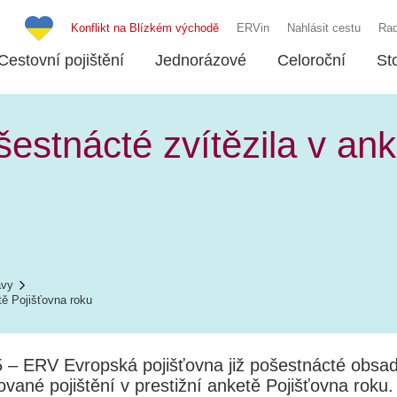
Konflikt na Blízkém východě
ERVin
Nahlásit cestu
Rad
Cestovní pojištění
Jednorázové
Celoroční
St
stnácté zvítězila v ank
ávy
tě Pojišťovna roku
5 – ERV Evropská pojišťovna již pošestnácté obsadi
zované pojištění v prestižní anketě Pojišťovna roku.