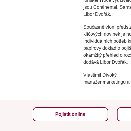
loňském roce využívalo 
jsou Continental, Sam
Libor Dvořák.
Současně vloni představ
klíčových novinek je no
individuálních potřeb 
papírový doklad o poji
okamžitý přehled o roz
dodává Libor Dvořák.
Vlastimil Divoký
manažer marketingu a
Pojistit online