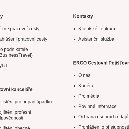
my
Kontakty
žné pracovní cesty
Klientské centrum
hlášení pracovní cesty
Asistenční služba
o podnikatele
BusinessTravel)
ERGO Cestovní Pojišťov
yBTi
O nás
Kariéra
ovní kanceláře
Pro média
jištění pro případ úpadku
Povinné informace
jištění profesní
Ochrana osobních údajů
dpovědnosti
Prohlášení o přístupnosti
jištění obecné