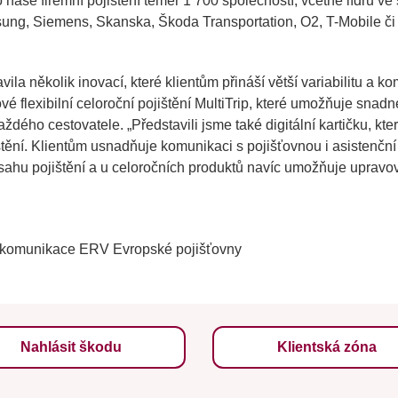
naše firemní pojištění téměř 1 700 společností, včetně lídrů ve
sung, Siemens, Skanska, Škoda Transportation, O2, T-Mobile č
ila několik inovací, které klientům přináší větší variabilitu a ko
vé flexibilní celoroční pojištění MultiTrip, které umožňuje snad
každého cestovatele.
„Představili jsme také digitální kartičku, kt
štění. Klientům usnadňuje komunikaci s pojišťovnou i asistenční
sahu pojištění a u celoročních produktů navíc umožňuje upravova
 komunikace ERV Evropské pojišťovny
Nahlásit škodu
Klientská zóna