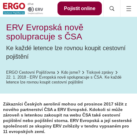
Pojistit online
ERV Evropská nově
spolupracuje s ČSA
Ke každé letence lze rovnou koupit cestovní
pojištění
ERGO Cestovní Pojišťovna
Kdo jsme?
Tiskové zprávy
22. 1. 2018 - ERV Evropská nově spolupracuje s ČSA. Ke každé
letence lze rovnou koupit cestovní pojištění
Zákazníci Českých aerolinií mohou od prosince 2017 těžit z
nového partnerství ČSA a ERV Evropské. Kdokoli si může
zároveň s letenkou zakoupit na webu ČSA také
cestovní
pojištění
nebo pojištění storna. ERV Evropská a její sesterské
společnosti ze skupiny ERV zvítězily v tendru vypsaném pro
11 evropských zemí.