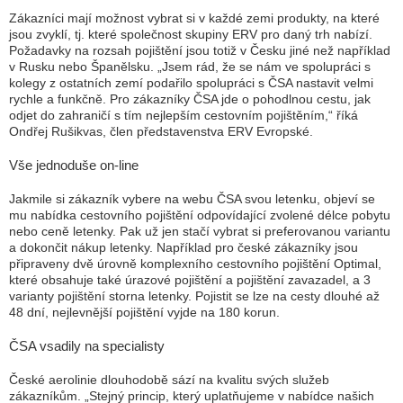
Zákazníci mají možnost vybrat si v každé zemi produkty, na které
jsou zvyklí, tj. které společnost skupiny ERV pro daný trh nabízí.
Požadavky na rozsah pojištění jsou totiž v Česku jiné než například
v Rusku nebo Španělsku.
„Jsem rád, že se nám ve spolupráci s
kolegy z ostatních zemí podařilo spolupráci s ČSA nastavit velmi
rychle a funkčně. Pro zákazníky ČSA jde o pohodlnou cestu, jak
odjet do zahraničí s tím nejlepším cestovním pojištěním,“
říká
Ondřej Rušikvas, člen představenstva ERV Evropské.
Vše jednoduše on-line
Jakmile si zákazník vybere na webu ČSA svou letenku, objeví se
mu nabídka cestovního pojištění odpovídající zvolené délce pobytu
nebo ceně letenky. Pak už jen stačí vybrat si preferovanou variantu
a dokončit nákup letenky. Například pro české zákazníky jsou
připraveny dvě úrovně komplexního cestovního pojištění Optimal,
které obsahuje také úrazové pojištění a pojištění zavazadel, a 3
varianty pojištění storna letenky. Pojistit se lze na cesty dlouhé až
48 dní, nejlevnější pojištění vyjde na 180 korun.
ČSA vsadily na specialisty
České aerolinie dlouhodobě sází na kvalitu svých služeb
zákazníkům.
„Stejný princip, který uplatňujeme v nabídce našich