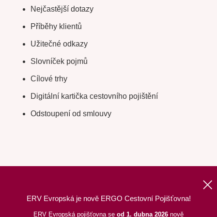
Nejčastější dotazy
Příběhy klientů
Užitečné odkazy
Slovníček pojmů
Cílové trhy
Digitální kartička cestovního pojištění
Odstoupení od smlouvy
ERV Evropská je nově ERGO Cestovní Pojišťovna!
Nahoru
|
Informace o webu
|
Mapa stránek
ERV Evropská pojišťovna se
od 1. dubna 2026
nově