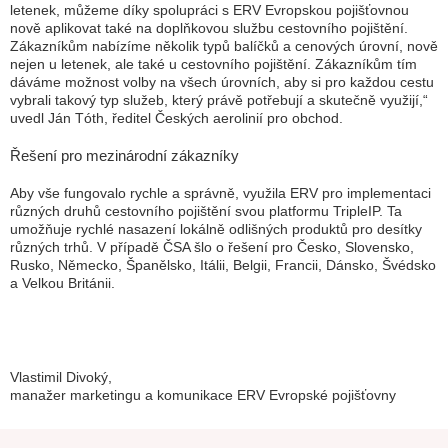
letenek, můžeme díky spolupráci s ERV Evropskou pojišťovnou
nově aplikovat také na doplňkovou službu cestovního pojištění.
Zákazníkům nabízíme několik typů balíčků a cenových úrovní, nově
nejen u letenek, ale také u cestovního pojištění. Zákazníkům tím
dáváme možnost volby na všech úrovních, aby si pro každou cestu
vybrali takový typ služeb, který právě potřebují a skutečně využijí,“
uvedl Ján Tóth, ředitel Českých aerolinií pro obchod.
Řešení pro mezinárodní zákazníky
Aby vše fungovalo rychle a správně, využila ERV pro implementaci
různých druhů cestovního pojištění svou platformu TripleIP. Ta
umožňuje rychlé nasazení lokálně odlišných produktů pro desítky
různých trhů. V případě ČSA šlo o řešení pro Česko, Slovensko,
Rusko, Německo, Španělsko, Itálii, Belgii, Francii, Dánsko, Švédsko
a Velkou Británii.
Vlastimil Divoký,
manažer marketingu a komunikace ERV Evropské pojišťovny