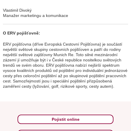
Vlastimil Divoký
Manažer marketingu a komunikace
O ERV pojišťovně:
ERV pojišťovna (dříve Evropská Cestovní Pojišťovna) je součástí
největší světové skupiny cestovních pojišťoven a patří do rodiny
největší světové zajišťovny Munich Re. Toto silné mezinárodní
zázemí jí umožňuje být i v České republice nositelkou světových
trendů ve svém oboru. ERV pojišťovna nabízí nejširší spektrum
vysoce kvalitních produktů od pojištění pro individuální jednorázové
cesty přes celoroční pojištění až po skupinové pojištění pracovních
cest. Samozřejmostí jsou i speciální pojištění přizpůsobená
zaměření cesty (lyžování, golf, rizikové sporty, cesty autem).
Pojistit online