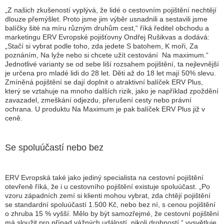
„
Z našich zkušeností vyplývá, že lidé o cestovním pojištění nechtějí
dlouze přemýšlet. Proto jsme jim výběr usnadnili a sestavili jsme
balíčky šité na míru různým druhům cest,“
říká ředitel obchodu a
marketingu ERV Evropské pojišťovny Ondřej Rušikvas a dodává:
„
Stačí si vybrat podle toho, zda jedete S batohem, K moři, Za
poznáním, Na lyže nebo si chcete užít cestování Na maximum.
“
Jednotlivé varianty se od sebe liší rozsahem pojištění, ta nejlevnější
je určena pro mladé lidi do 28 let. Děti až do 18 let mají 50% slevu.
Zmíněná pojištění se dají doplnit o atraktivní balíček ERV Plus,
který se vztahuje na mnoho dalších rizik, jako je například zpoždění
zavazadel, zmeškání odjezdu, přerušení cesty nebo právní
ochrana. U produktu Na Maximum je pak balíček ERV Plus již v
ceně.
Se spoluúčastí nebo bez
ERV Evropská také jako jediný specialista na cestovní pojištění
otevřeně říká, že i u cestovního pojištění existuje spoluúčast. „
Po
vzoru západních zemí si klienti mohou vybrat, zda chtějí pojištění
se standardní spoluúčastí 1.500 Kč, nebo bez ní, s cenou pojištění
o zhruba 15 % vyšší. Mělo by být samozřejmé, že cestovní pojištění
má sloužit pro případ vážných událostí, nikoli drobností,
“ vysvětluje