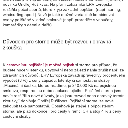
novinku Ondřej Rušikvas. Na přání zákazníků ERV Evropská
rozšířila počet sportů, které kryje základní pojištění (např. surfing,
windsurfing apod.) Nově je také možné variabilně kombinovat
osoby pojištěné v jedné smlouvě (např. prarodiče s vnoučaty,
kamarádky s dětmi a další).
Důvodem pro storno může být rozvod i opravná
zkouška
K
cestovnímu pojištění je možné pojistit
si storno pro případ, že
budete nuceni letenku, ubytování nebo zájezd náhle zrušit např. ze
zdravotních důvodů. ERV Evropská zavádí spravedlivý procentuelní
výpočet (3 %) z ceny zájezdu, letenky či samostatné služby.
„
Maximální částka, kterou hradíme, je 240.000 Kč na pojistnou
smlouvu, resp. rodinu nebo spolucestujícího. Pojištění storna jsme
navíc rozšířili o nové důvody, jako jsou rozvod nebo opravný termín
zkoušky,
“ doplňuje Ondřej Rušikvas. Pojištění storna lze nově
zakoupit také samostatně. Obsahově je stejné s připojištěním
storna, ale platí dokonce i pro cesty v rámci ČR a stojí 4 % z ceny
cestovní služby.