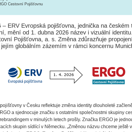
RGO Cestovní Pojišťovnu
6 – ERV Evropská pojišťovna, jednička na českém t
ní, mění od 1. dubna 2026 název i vizuální identit
ní Pojišťovna, a. s. Změna zdůrazňuje propojen
jejím globálním zázemím v rámci koncernu Munic
pojišťovny v Česku reflektuje změna identity dlouholeté začlen
RGO a sjednocuje značku s ostatními společnostmi skupiny ces
 rebrandingem v minulých letech prošly. Značka ERGO je jednou
acích skupin sídlící v Německu. „Změnou názvu chceme ještě ví