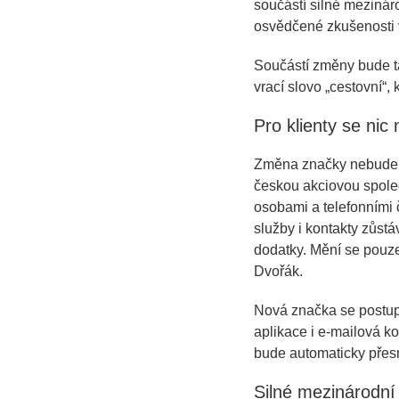
součástí silné mezinár
osvědčené zkušenosti v
Součástí změny bude ta
vrací slovo „cestovní“,
Pro klienty se nic
Změna značky nebude m
českou akciovou společ
osobami a telefonními č
služby i kontakty zůstá
dodatky. Mění se pouze
Dvořák.
Nová značka se postup
aplikace i e-mailová 
bude automaticky pře
Silné mezinárodn