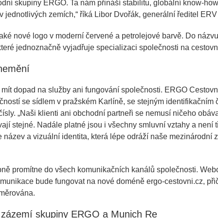
odní skupiny ERGO. Ta nám přináší stabilitu, globální know-how 
 jednotlivých zemích,“ říká Libor Dvořák, generální ředitel ERV
ké nové logo v moderní červené a petrolejové barvě. Do názvu
 které jednoznačně vyjadřuje specializaci společnosti na cestovní
 nemění
ít dopad na služby ani fungování společnosti. ERGO Cestovní
ností se sídlem v pražském Karlíně, se stejným identifikačním 
ísly. „Naši klienti ani obchodní partneři se nemusí ničeho obáv
vají stejné. Nadále platné jsou i všechny smluvní vztahy a není t
 název a vizuální identita, která lépe odráží naše mezinárodní 
ně promítne do všech komunikačních kanálů společnosti. Webov
komunikace bude fungovat na nové doméně ergo-cestovni.cz, p
směrována.
í zázemí skupiny ERGO a Munich Re