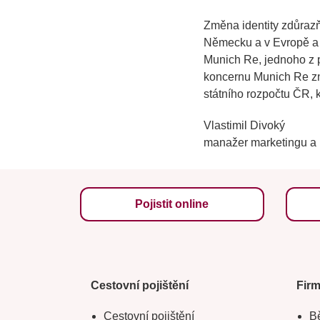
Změna identity zdůrazň
Německu a v Evropě a p
Munich Re, jednoho z př
koncernu Munich Re zná
státního rozpočtu ČR, k
Vlastimil Divoký
manažer marketingu a
Pojistit online
Cestovní pojištění
Fir
Cestovní pojištění
Bě