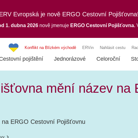
ERV Evropská je nově ERGO Cestovní Pojišťovna
od 1. dubna 2026
nově jmenuje
ERGO
Cestovní Pojišťovna.
V
Konflikt na Blízkém východě
ERVin
Nahlásit cestu
Rad
Cestovní pojištění
Jednorázové
Celoroční
St
jišťovna mění název na
v na ERGO Cestovní Pojišťovnu
ávy