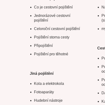
Co je cestovní pojištění
Na
Jednorázové cestovní
Pr
pojištění
(s
Celoroční cestovní pojištění
m
Pojištění storna cesty
Připojištění
Cest
Pojištění pro těhotné
Po
Po
o
Jiná pojištění
Po
Kola a elektrokola
o
Fotoaparáty
Da
Hudební nástroje
Ka