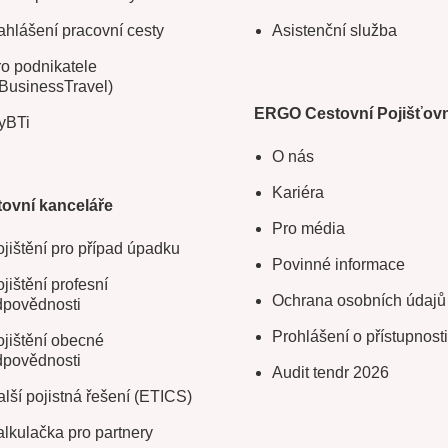
hlášení pracovní cesty
Asistenční služba
o podnikatele
BusinessTravel)
ERGO Cestovní Pojišťov
yBTi
O nás
Kariéra
ovní kanceláře
Pro média
jištění pro případ úpadku
Povinné informace
jištění profesní
Ochrana osobních údajů
dpovědnosti
Prohlášení o přístupnosti
jištění obecné
dpovědnosti
Audit tendr 2026
lší pojistná řešení (ETICS)
lkulačka pro partnery