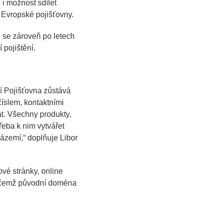
i možnost sdílet
 Evropské pojišťovny.
 se zároveň po letech
 pojištění.
 Pojišťovna zůstává
číslem, kontaktními
at. Všechny produkty,
řeba k nim vytvářet
zázemí,“ doplňuje Libor
é stránky, online
řičemž původní doména