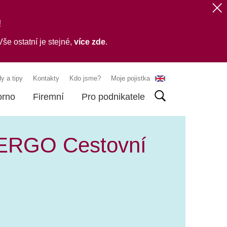
!
še ostatní je stejné,
více zde
.
y a tipy
Kontakty
Kdo jsme?
Moje pojistka
orno
Firemní
Pro podnikatele
 ERGO Cestovní