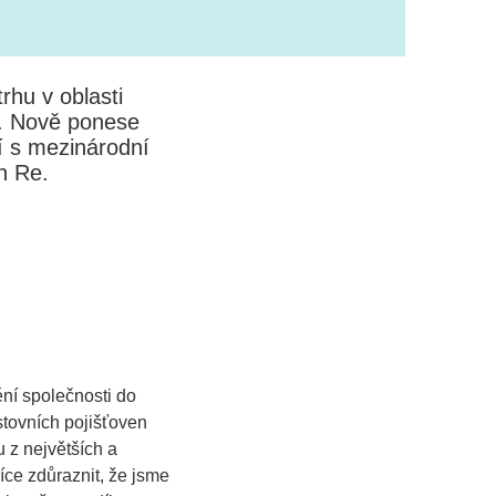
rhu v oblasti
u. Nově ponese
í s mezinárodní
h Re.
ění společnosti do
tovních pojišťoven
 z největších a
ce zdůraznit, že jsme