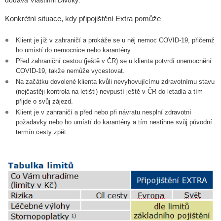
dodává Vlastimil Divoký.
Konkrétní situace, kdy připojištění Extra pomůže
Klient je již v zahraničí a prokáže se u něj nemoc COVID-19, přičemž
ho umístí do nemocnice nebo karantény.
Před zahraniční cestou (ještě v ČR) se u klienta potvrdí onemocnění
COVID-19, takže nemůže vycestovat.
Na začátku dovolené klienta kvůli nevyhovujícímu zdravotnímu stavu
(nejčastěji kontrola na letišti) nevpustí ještě v ČR do letadla a tím
přijde o svůj zájezd.
Klient je v zahraničí a před nebo při návratu nesplní zdravotní
požadavky nebo ho umístí do karantény a tím nestihne svůj původní
termín cesty zpět.