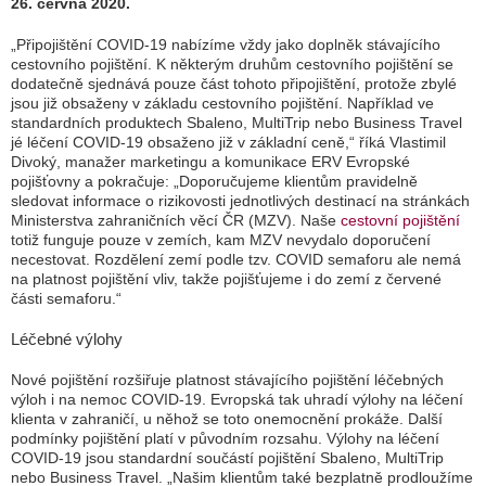
26. června 2020.
„Připojištění COVID-19 nabízíme vždy jako doplněk stávajícího
cestovního pojištění. K některým druhům cestovního pojištění se
dodatečně sjednává pouze část tohoto připojištění, protože zbylé
jsou již obsaženy v základu cestovního pojištění. Například ve
standardních produktech Sbaleno, MultiTrip nebo Business Travel
jé léčení COVID-19 obsaženo již v základní ceně,“ říká Vlastimil
Divoký, manažer marketingu a komunikace ERV Evropské
pojišťovny a pokračuje: „Doporučujeme klientům pravidelně
sledovat informace o rizikovosti jednotlivých destinací na stránkách
Ministerstva zahraničních věcí ČR (MZV). Naše
cestovní pojištění
totiž funguje pouze v zemích, kam MZV nevydalo doporučení
necestovat. Rozdělení zemí podle tzv. COVID semaforu ale nemá
na platnost pojištění vliv, takže pojišťujeme i do zemí z červené
části semaforu.“
Léčebné výlohy
Nové pojištění rozšiřuje platnost stávajícího pojištění léčebných
výloh i na nemoc COVID-19. Evropská tak uhradí výlohy na léčení
klienta v zahraničí, u něhož se toto onemocnění prokáže. Další
podmínky pojištění platí v původním rozsahu. Výlohy na léčení
COVID-19 jsou standardní součástí pojištění Sbaleno, MultiTrip
nebo Business Travel.
„Našim klientům také bezplatně prodloužíme