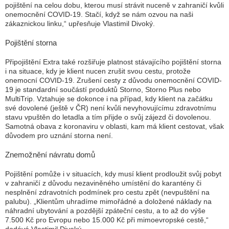
pojištění na celou dobu, kterou musí strávit nuceně v zahraničí kvůli
onemocnění COVID-19. Stačí, když se nám ozvou na naši
zákaznickou linku,“
upřesňuje Vlastimil Divoký.
Pojištění storna
Připojištění Extra také rozšiřuje platnost stávajícího pojištění storna
i na situace, kdy je klient nucen zrušit svou cestu, protože
onemocní COVID-19. Zrušení cesty z důvodu onemocnění COVID-
19 je standardní součástí produktů Storno, Storno Plus nebo
MultiTrip. Vztahuje se dokonce i na případ, kdy klient na začátku
své dovolené (ještě v ČR) není kvůli nevyhovujícímu zdravotnímu
stavu vpuštěn do letadla a tím přijde o svůj zájezd či dovolenou.
Samotná obava z koronaviru v oblasti, kam má klient cestovat, však
důvodem pro uznání storna není.
Znemožnění návratu domů
Pojištění pomůže i v situacích, kdy musí klient prodloužit svůj pobyt
v zahraničí z důvodu nezaviněného umístění do karantény či
nesplnění zdravotních podmínek pro cestu zpět (nevpuštění na
palubu).
„Klientům uhradíme mimořádné a doložené náklady na
náhradní ubytování a pozdější zpáteční cestu, a to až do výše
7.500 Kč pro Evropu nebo 15.000 Kč při mimoevropské cestě,“