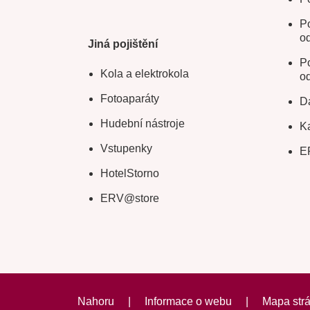
Po
o
Jiná pojištění
Po
Kola a elektrokola
o
Fotoaparáty
Da
Hudební nástroje
Ka
Vstupenky
E
HotelStorno
ERV@store
Nahoru
|
Informace o webu
|
Mapa str