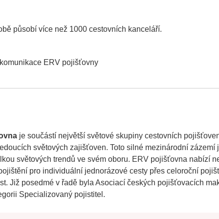
bě působí více než 1000 cestovních kanceláří.
 komunikace ERV pojišťovny
ťovna
je součástí největší světové skupiny cestovních pojišťove
edoucích světových zajišťoven. Toto silné mezinárodní zázemí j
lkou světových trendů ve svém oboru. ERV pojišťovna nabízí ne
pojištění pro individuální jednorázové cesty přes celoroční poji
est. Již posedmé v řadě byla Asociací českých pojišťovacích ma
gorii Specializovaný pojistitel.