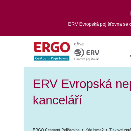
ERV Evropská pojišťovna se
ERV Evropská nepo
kanceláří
ERGO Cestovní Pojišťovna
Kdo jsme?
Tiskové zpr