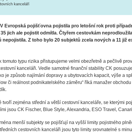
tovních kanceláří
RV Evropská pojišťovna pojistila pro letošní rok proti příp
 35 jich ale pojistit odmítla. Čtyřem cestovkám neprodlouž
nepojistila. Z toho bylo 20 subjektů zcela nových a 11 již e
e k tomuto typu rizika přistupujeme velmi obezřetně a pečlivě p
estovní kanceláři. Vedle samotné finanční stability CK posuzuj
ako je způsob najímání dopravy a ubytovacích kapacit, výše a spl
low či reálnost podnikatelského záměru
“ říká manažer obchod
ík.
 tvoří zejména střední a větší cestovní kanceláře, se kterými p
šími jsou CK Fischer, Blue Style, Alexandria, ESO Travel, Canaria
jména menší subjekty se pojišťují na vyšší limity pojistného plně
středních cestovních kanceláři jsou tyto limity srovnatelné s mi