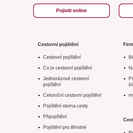
Pojistit online
Cestovní pojištění
Fir
Cestovní pojištění
Bě
Co je cestovní pojištění
Na
Jednorázové cestovní
Pr
pojištění
(s
Celoroční cestovní pojištění
m
Pojištění storna cesty
Připojištění
Cest
Pojištění pro těhotné
Po