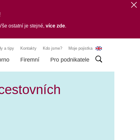
!
še ostatní je stejné,
více zde
.
y a tipy
Kontakty
Kdo jsme?
Moje pojistka
orno
Firemní
Pro podnikatele
 cestovních