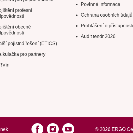
Povinné informace
jištění profesní
Ochrana osobních údajů
dpovědnosti
Prohlášení o přístupnosti
jištění obecné
dpovědnosti
Audit tendr 2026
lší pojistná řešení (ETICS)
lkulačka pro partnery
RVin
ánek
©
2026
ERGO Cesto