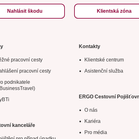
Nahlásit škodu
Klientská zóna
my
Kontakty
žné pracovní cesty
Klientské centrum
hlášení pracovní cesty
Asistenční služba
o podnikatele
BusinessTravel)
ERGO Cestovní Pojišťov
yBTi
O nás
Kariéra
ovní kanceláře
Pro média
jištění pro případ úpadku