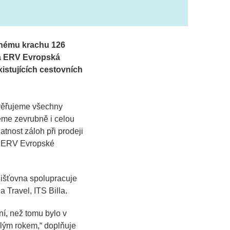
adnému krachu 126
ila ERV Evropská
xistujících cestovních
rověřujeme všechny
eme zevrubně i celou
atnost záloh při prodeji
u ERV Evropské
ojišťovna spolupracuje
 Travel, ITS Billa.
ní, než tomu bylo v
nulým rokem,
“ doplňuje