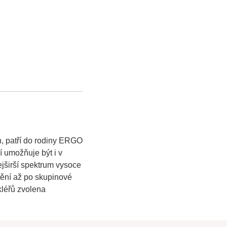
n, patří do rodiny ERGO
í umožňuje být i v
jširší spektrum vysoce
štění až po skupinové
kléřů zvolena