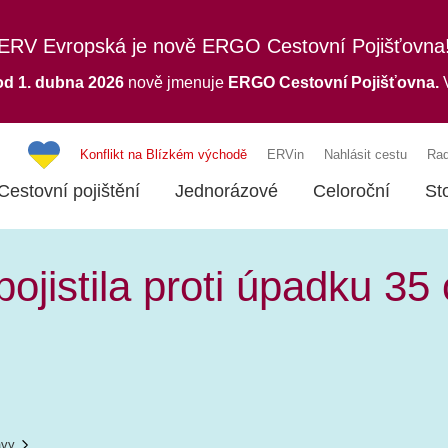
ERV Evropská je nově ERGO Cestovní Pojišťovna
od 1. dubna 2026
nově jmenuje
ERGO
Cestovní Pojišťovna.
V
Konflikt na Blízkém východě
ERVin
Nahlásit cestu
Rad
Cestovní pojištění
Jednorázové
Celoroční
St
jistila proti úpadku 35
ávy