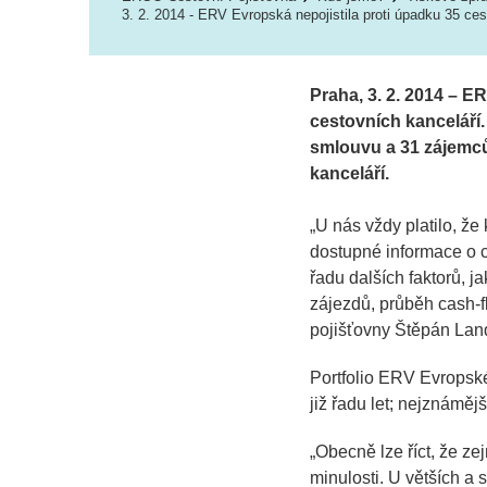
3. 2. 2014 - ERV Evropská nepojistila proti úpadku 35 ces
Praha, 3. 2. 2014 – E
cestovních kanceláří.
smlouvu a 31 zájemců 
kanceláří.
„U nás vždy platilo, ž
dostupné informace o c
řadu dalších faktorů, j
zájezdů, průběh cash-f
pojišťovny Štěpán Land
Portfolio ERV Evropské
již řadu let; nejznáměj
„
Obecně lze říct, že ze
minulosti. U větších a 