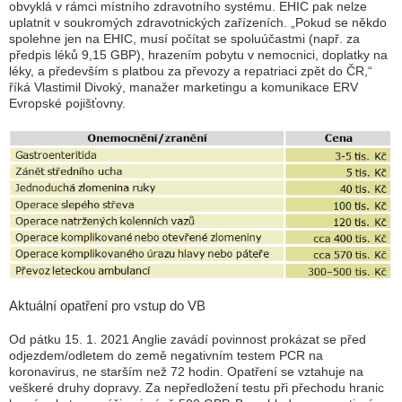
obvyklá v rámci místního zdravotního systému. EHIC pak nelze
uplatnit v soukromých zdravotnických zařízeních.
„Pokud se někdo
spolehne jen na EHIC, musí počítat se spoluúčastmi (např. za
předpis léků 9,15 GBP), hrazením pobytu v nemocnici, doplatky na
léky, a především s platbou za převozy a repatriaci zpět do ČR,“
říká Vlastimil Divoký, manažer marketingu a komunikace ERV
Evropské pojišťovny.
Aktuální opatření pro vstup do VB
Od pátku 15. 1. 2021 Anglie zavádí povinnost prokázat se před
odjezdem/odletem do země negativním testem PCR na
koronavirus, ne starším než 72 hodin. Opatření se vztahuje na
veškeré druhy dopravy. Za nepředložení testu při přechodu hranic