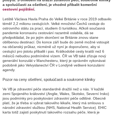
pobytu. S ohledem na dražší zdravotní péči, soukromé kliniky
a spoluúčasti za ošetření, je vhodné přibalit komerční
cestovní pojištění
.
Letiště Václava Havla Praha do Velké Británie v roce 2019 odbavilo
téměř 2,2 milionu cestujících. Velké množství Čechů cestuje do
ostrovního státu za prací, studiem či turistikou. Ačkoli současná
pandemie koronaviru cestování razantně oslabila, dá se
předpokládat, že po jejím skončení se Británie znovu stane
oblíbenou destinací. Do konce září bude do země možné vstoupit
na občanský průkaz, nicméně už nyní je doporučeno, aby si
cestující pro jistotu přibalili i pas. Krátkodobé cesty kratší než 6
měsíců nebudou podmíněné vízem. ČR ve VB také zřizuje nový
generální konzulát v Manchesteru, který je oprávněn vykonávat
podobně jako Velvyslanectví ČR v Londýně veškeré konzulární
agendy.
Pozor na ceny ošetření, spoluúčasti a soukromé kliniky
Ve VB je zdravotní péče standardně dražší než u nás. V každé
zemi Spojeného království (Anglie, Wales, Skotsko, Severní Irsko)
jsou podmínky pro poskytování zdravotní péče odlišné. Obecně
platí, že je třeba si vybrat takového lékaře, který má smlouvu s
národní zdravotní službou (NHS, National Health Service). EHIC
karta totiž zajistí poskytnutí takového rozsahu péče, která je