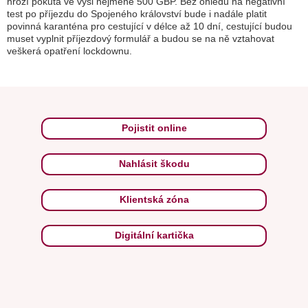
hrozí pokuta ve výši nejméně 500 GBP. Bez ohledu na negativní
test po příjezdu do Spojeného království bude i nadále platit
povinná karanténa pro cestující v délce až 10 dní, cestující budou
muset vyplnit příjezdový formulář a budou se na ně vztahovat
veškerá opatření lockdownu.
Pojistit online
Nahlásit škodu
Klientská zóna
Digitální kartička