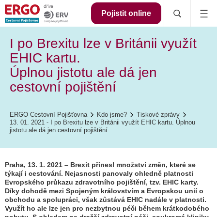
Pojistit online
I po Brexitu lze v Británii využít
EHIC kartu.
Úplnou jistotu ale dá jen
cestovní pojištění
ERGO Cestovní Pojišťovna
Kdo jsme?
Tiskové zprávy
13. 01. 2021 - I po Brexitu lze v Británii využít EHIC kartu. Úplnou
jistotu ale dá jen cestovní pojištění
Praha, 13. 1. 2021 – Brexit přinesl množství změn, které se
týkají i cestování. Nejasnosti panovaly ohledně platnosti
Evropského průkazu zdravotního pojištění, tzv. EHIC karty.
Díky dohodě mezi Spojeným královstvím a Evropskou unií o
obchodu a spolupráci, však zůstává EHIC nadále v platnosti.
Využít ho ale lze jen pro nezbytnou péči během krátkodobého