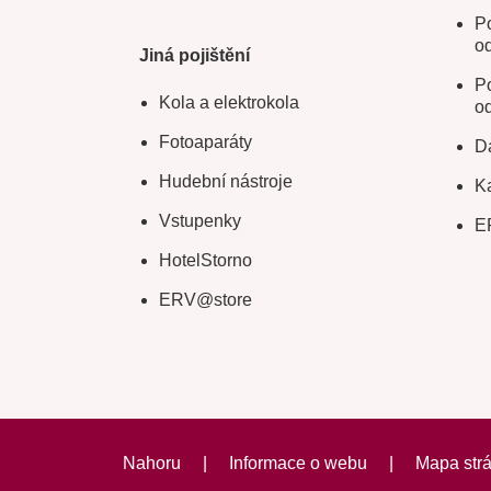
Po
o
Jiná pojištění
Po
Kola a elektrokola
o
Fotoaparáty
Da
Hudební nástroje
Ka
Vstupenky
E
HotelStorno
ERV@store
Nahoru
|
Informace o webu
|
Mapa str