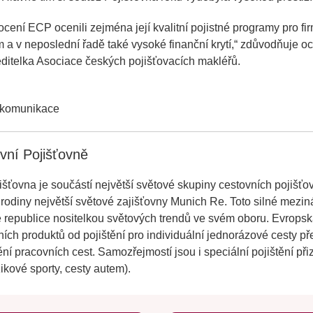
ení ECP ocenili zejména její kvalitní pojistné programy pro firm
 a v neposlední řadě také vysoké finanční krytí,
“ zdůvodňuje o
ditelka Asociace českých pojišťovacích makléřů.
 komunikace
vní Pojišťovně
šťovna je součástí největší světové skupiny cestovních pojišťo
rodiny největší světové zajišťovny Munich Re. Toto silné meziná
 republice nositelkou světových trendů ve svém oboru. Evropská
ích produktů od pojištění pro individuální jednorázové cesty pře
ění pracovních cest. Samozřejmostí jsou i speciální pojištění p
izikové sporty, cesty autem).