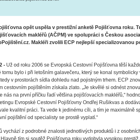
jišťovna opět uspěla v prestižní anketě Pojišťovna roku. T
išťovacích makléřů (AČPM) ve spolupráci s Českou asocia
jištění.cz. Makléři zvolili ECP nejlepší specializovanou p
2 -
Už od roku 2006 se Evropská Cestovní Pojišťovna těší každo
ě tomu bylo i při letošním galavečeru, který se konal symbolick
 tedy v prostorách sídla dohledu nad pojistným trhem. ECP zn
m cestovním pojištěním získala zlato. „
Je skvělé si odnést znovu 
e nás na první příčku řadí většina pojišťovacích makléřů,
“ hodno
etingu Evropské Cestovní Pojišťovny Ondřej Rušikvas a dodává
ale kvalitní práci. Ta vede k jedinému cíli, a tím je maximálně s
vní pojištění od specialisty se prostě vyplatí.
“
 vychází z podrobné znalosti jednotlivých produktů i z osobních
Hlavně tím si soutěž Pojišťovna roku vydobyla vysokou prestiž.