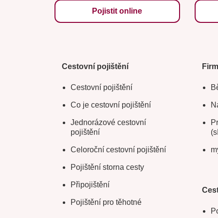
Pojistit online
Cestovní pojištění
Fir
Cestovní pojištění
Bě
Co je cestovní pojištění
Na
Jednorázové cestovní
Pr
pojištění
(s
Celoroční cestovní pojištění
m
Pojištění storna cesty
Připojištění
Cest
Pojištění pro těhotné
Po