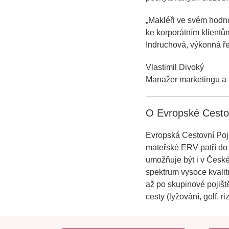
„
Makléři ve svém hodnoc
ke korporátním klientům
Indruchová, výkonná ře
Vlastimil Divoký
Manažer marketingu a
O Evropské Cesto
Evropská Cestovní Poji
mateřské ERV patří do 
umožňuje být i v České
spektrum vysoce kvalitn
až po skupinové pojišt
cesty (lyžování, golf, r