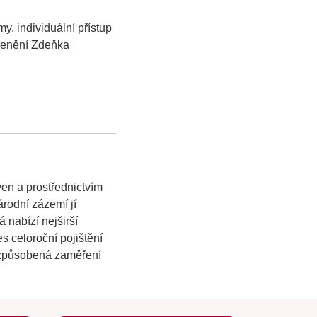
y, individuální přístup
cenění Zdeňka
ven a prostřednictvím
rodní zázemí jí
 nabízí nejširší
s celoroční pojištění
řizpůsobená zaměření