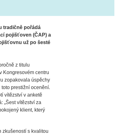
u tradičně pořádá
cí pojišťoven (ČAP) a
ojišťovnu už po šesté
ročně z titulu
y v Kongresovém centru
ovu zopakovala úspěchy
toto prestižní ocenění.
tí vítězství v anketě
: „
Šest vítězství za
pokojený klient, který
 zkušeností s kvalitou