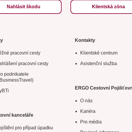
Nahlásit škodu
Klientská zóna
my
Kontakty
žné pracovní cesty
Klientské centrum
hlášení pracovní cesty
Asistenční služba
o podnikatele
BusinessTravel)
ERGO Cestovní Pojišťov
yBTi
O nás
Kariéra
ovní kanceláře
Pro média
jištění pro případ úpadku