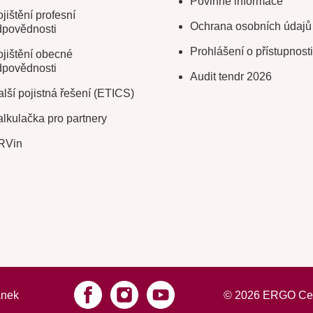
Povinné informace
jištění profesní
Ochrana osobních údajů
dpovědnosti
Prohlášení o přístupnosti
jištění obecné
dpovědnosti
Audit tendr 2026
lší pojistná řešení (ETICS)
lkulačka pro partnery
RVin
ánek
©
2026
ERGO Cesto