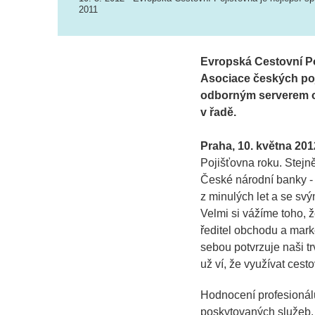
2011
Evropská Cestovní Po
Asociace českých poj
odborným serverem oPo
v řadě.
Praha, 10. května 201
Pojišťovna roku. Stejn
České národní banky -
z minulých let a se svý
Velmi si vážíme toho, ž
ředitel obchodu a mark
sebou potvrzuje naši trv
už ví, že využívat cesto
Hodnocení profesionálů
poskytovaných služeb. 