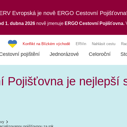
ERV Evropská je nově ERGO Cestovní Pojišťovna
od 1. dubna 2026
nově jmenuje
ERGO
Cestovní Pojišťovna.
V
Konflikt na Blízkém východě
ERVin
Nahlásit cestu
Rad
Cestovní pojištění
Jednorázové
Celoroční
St
 Pojišťovna je nejlepší 
ávy
pecializovanou pojišťovnou za rok