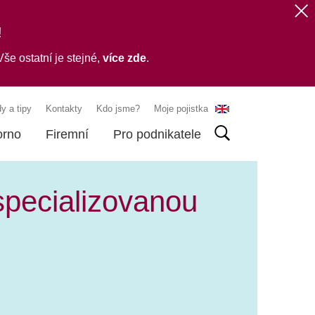
!
še ostatní je stejné,
více zde
.
y a tipy
Kontakty
Kdo jsme?
Moje pojistka
orno
Firemní
Pro podnikatele
specializovanou