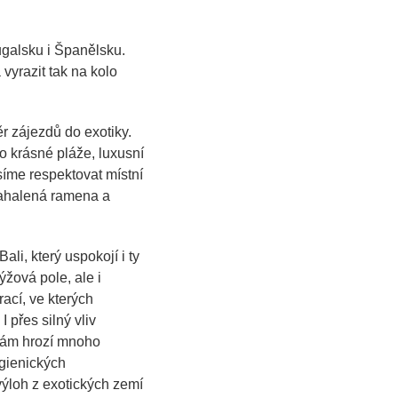
ugalsku i Španělsku.
vyrazit tak na kolo
r zájezdů do exotiky.
 krásné pláže, luxusní
síme respektovat místní
 zahalená ramena a
li, který uspokojí i ty
ýžová pole, ale i
rací, ve kterých
 přes silný vliv
nám hrozí mnoho
hygienických
výloh z exotických zemí