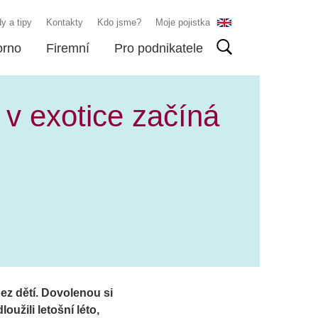
y a tipy
Kontakty
Kdo jsme?
Moje pojistka
orno
Firemní
Pro podnikatele
 v exotice začíná
ez dětí. Dovolenou si
užili letošní léto,