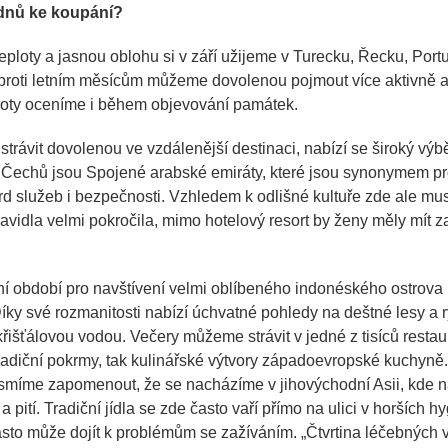
 dnů ke koupání?
eploty a jasnou oblohu si v září užijeme v Turecku, Řecku, Port
proti letním měsícům můžeme dovolenou pojmout více aktivně a 
ploty oceníme i během objevování památek.
rávit dovolenou ve vzdálenější destinaci, nabízí se široký výbě
 Čechů jsou Spojené arabské emiráty, které jsou synonymem pro
rd služeb i bezpečnosti. Vzhledem k odlišné kultuře zde ale mu
pravidla velmi pokročila, mimo hotelový resort by ženy měly mít
ní období pro navštívení velmi oblíbeného indonéského ostrova Ba
Díky své rozmanitosti nabízí úchvatné pohledy na deštné lesy a r
křišťálovou vodou. Večery můžeme strávit v jedné z tisíců restau
adiční pokrmy, tak kulinářské výtvory západoevropské kuchyně. I
smíme zapomenout, že se nacházíme v jihovýchodní Asii, kde 
a a pití. Tradiční jídla se zde často vaří přímo na ulici v horších 
asto může dojít k problémům se zažíváním.
„Čtvrtina léčebných 