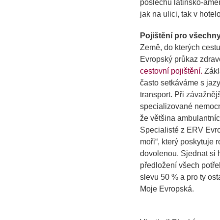
poslechu latinsko-amer
jak na ulici, tak v hote
Pojištění pro všechn
Země, do kterých cestu
Evropský průkaz zdravo
cestovní pojištění.
Zákl
často setkáváme s jazy
transport. Při závažněj
specializované nemocni
že většina ambulantních
Specialisté z ERV Evro
moři“, který poskytuje
dovolenou. Sjednat si 
předložení všech potře
slevu 50 % a pro ty ost
Moje Evropská.