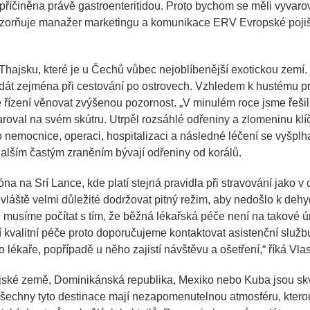
příčiněna právě gastroenteritidou. Proto bychom se měli vyvaro
orňuje manažer marketingu a komunikace ERV Evropské pojišť
 Thajsku, které je u Čechů vůbec nejoblíbenější exotickou zemí
 dát zejména při cestování po ostrovech. Vzhledem k hustému 
né řízení věnovat zvýšenou pozornost.
„V minulém roce jsme řeši
aroval na svém skútru. Utrpěl rozsáhlé odřeniny a zlomeninu klí
 nemocnice, operaci, hospitalizaci a následné léčení se vyšplhal
 Dalším častým zraněním bývají odřeniny od korálů.
na na Srí Lance, kde platí stejná pravidla při stravování jako v 
zvláště velmi důležité dodržovat pitný režim, aby nedošlo k de
, musíme počítat s tím, že běžná lékařská péče není na takové ú
í kvalitní péče proto doporučujeme kontaktovat asistenční služb
 lékaře, popřípadě u něho zajistí návštěvu a ošetření,“
říká Vlas
jské země, Dominikánská republika, Mexiko nebo Kuba jsou skv
šechny tyto destinace mají nezapomenutelnou atmosféru, kterou