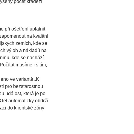
výšený počet krádeží
při ošetření uplatnit
zapomenout na kvalitní
sijských zemích, kde se
ých výloh a nákladů na
evninu, kde se nachází
Počítat musíme i s tím,
leno ve variantě „K
ti pro bezstarostnou
 událost, která je po
let automaticky obdrží
raci do klientské zóny