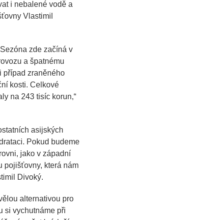
vat i nebalené vodě a
ovny Vlastimil
. Sezóna zde začíná v
provozu a špatnému
li případ zraněného
ční kosti. Celkové
y na 243 tisíc korun,“
ostatních asijských
hydrataci. Pokud budeme
rovni, jako v západní
u pojišťovny, která nám
timil Divoký.
ělou alternativou pro
 si vychutnáme při