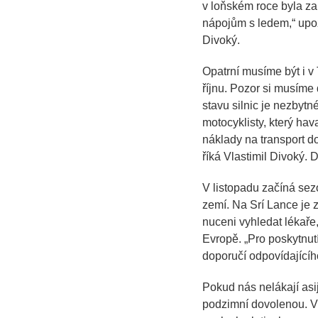
v loňském roce byla za
nápojům s ledem,“
upoz
Divoký.
Opatrní musíme být i v
říjnu. Pozor si musíme
stavu silnic je nezbyt
motocyklisty, který hav
náklady na transport do
říká Vlastimil Divoký.
V listopadu začíná sezó
zemí. Na Srí Lance je 
nuceni vyhledat lékaře
Evropě.
„Pro poskytnut
doporučí odpovídajícího
Pokud nás nelákají asi
podzimní dovolenou. V