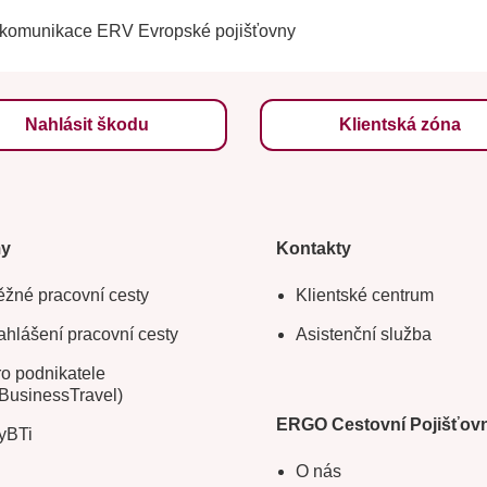
 komunikace ERV Evropské pojišťovny
Nahlásit škodu
Klientská zóna
my
Kontakty
žné pracovní cesty
Klientské centrum
hlášení pracovní cesty
Asistenční služba
o podnikatele
BusinessTravel)
ERGO Cestovní Pojišťov
yBTi
O nás