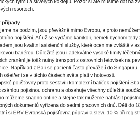
ických rytmů a skvělých koktejlů. Pozor si ale musíme dát na z
lových resortech.
y případy
jeme na podzim, jsou převážně mimo Evropu, a proto nemůžeme 
tního pojištění. Ať už se vydáme kamkoli, neměli bychom tedy 
adem jsou kvalitní asistenční služby, které oceníme zvláště v a
kovou bariérou. Důležité jsou i adekvátně vysoké limity léčebn
ších zranění je totiž nutný transport z ostrovních letovisek na p
ce. Například z Bali se pacienti často převážejí do Singapuru. 
 ošetření se v těchto částech světa platí v hotovosti.
pské pojišťovny proto sestavili komplexní balíček pojištění Sba
 rozsáhlou pojistnou ochranu a obsahuje všechny důležité součás
ho můžeme snadno online a stejně tak můžeme nahlásit pojistnou
bných dokumentů vyřízena do sedmi pracovních dnů. Děti do 18 
atní si ERV Evropská pojišťovna připravila slevu 10 % při regist