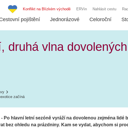
Konflikt na Blízkém východě
ERVin
Nahlásit cestu
Rad
Cestovní pojištění
Jednorázové
Celoroční
St
, druhá vlna dovolených
ávy
 exotice začíná
 - Po hlavní letní sezóně vyráží na dovolenou zejména lidé b
t bez ohledu na prázdniny. Kam se vydat, abychom si prodlo