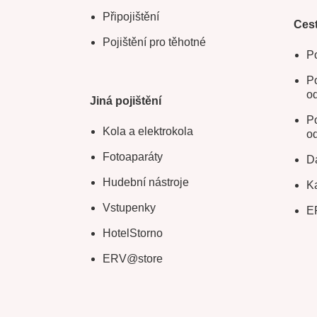
Připojištění
Cest
Pojištění pro těhotné
Po
Po
o
Jiná pojištění
Po
Kola a elektrokola
o
Fotoaparáty
Da
Hudební nástroje
Ka
Vstupenky
E
HotelStorno
ERV@store