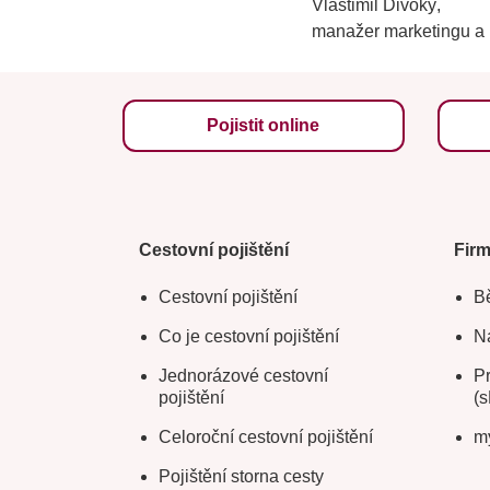
Vlastimil Divoký,
manažer marketingu a
Pojistit online
Cestovní pojištění
Fir
Cestovní pojištění
Bě
Co je cestovní pojištění
Na
Jednorázové cestovní
Pr
pojištění
(s
Celoroční cestovní pojištění
m
Pojištění storna cesty