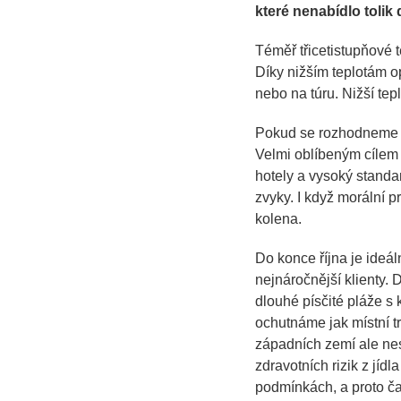
které nenabídlo tolik
Téměř třicetistupňové t
Díky nižším teplotám o
nebo na túru. Nižší te
Pokud se rozhodneme st
Velmi oblíbeným cílem
hotely a vysoký standa
zvyky. I když morální 
kolena.
Do konce října je ideál
nejnáročnější klienty. 
dlouhé písčité pláže s 
ochutnáme jak místní tr
západních zemí ale ne
zdravotních rizik z jídl
podmínkách, a proto č