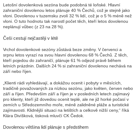
Letošní dovolenková sezóna bude podobná té loňské. Hlavní
zahraniční dovolenou letos plánuje 40 % Čechů, což je stejně jako
vloni. Dovolenou v tuzemsku zvolí 32 % lidí, což je o 5 % méně než
vloni. O tuto hodnotu tak narostl počet těch, kteří letos dovolenou
neplánují vůbec (z 23 na 28 %).
Češi cestují nejčastěji v létě
Vrchol dovolenkové sezóny zůstává beze změny. V červenci a
srpnu letos vyrazí na svou hlavní dovolenou 68 % Čechů. Z těch,
kteří pojedou do zahraničí, plánuje 61 % odjezd právě během
letních prázdnin. Dalších 24 % si zahraniční dovolenou nechává na
září nebo říjen.
„Klienti rádi vyhledávají, a dokážou ocenit i pobyty v měsících,
tradičně považovaných za nízkou sezónu, jako květen, červen nebo
září a říjen. Především září a říjen je v posledních letech zajímavý
pro klienty, kteří již dovedou ocenit teplé, ale ne již horké počasí v
zemích u Středozemního moře, méně zalidněné pláže a turistické
zajímavosti. Klidnější situaci na letištích a celkově nižší ceny,“ říká
Klára Divíšková, tisková mluvčí CK Čedok.
Dovolenou většina lidí plánuje s předstihem