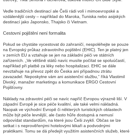
Vedle tradičních destinací ale Češi rádi volí i mimoevropské a
vzdálenější cesty – například do Maroka, Tuniska nebo asijských
destinací jako Japonsko, Thajsko či Vietnam.
Cestovní pojištění není formalita
Pokud se chystáte vycestovat do zahraničí, nespoléhejte se pouze
na Evropský průkaz zdravotního pojištění (EHIC). Ten je platný jen
v zemích EU a vztahuje se jen na základní péči ve státních
zařízeních. „Ve většině států navíc musíte počítat se spoluúčastí,
například při platbě za léky nebo hospitalizaci. EHIC se dále
nevztahuje na převoz zpět do Česka ani případnou ztrátu
zavazadel. Neposkytne vám ani asistenční službu,“ říká Vlastimil
Divoký, manažer marketingu a komunikace ERGO Cestovní
Pojišťovny.
Náklady na zdravotní péči se navíc napříč Evropou výrazně liší. V
západní Evropě je sice péče kvalitní, ale také velmi nákladná.
Naopak ve východní Evropě či některých turistických oblastech
může být péče levnější, ale často hůře dostupná a nemusí
odpovídat standardům, na které jsou Češi zvyklí. Občas se lze
setkat i s neprověřenými hotelovými lékaři a podvodnými
praktikami. Tomu se dá předejít využitím asistenčních služeb, které