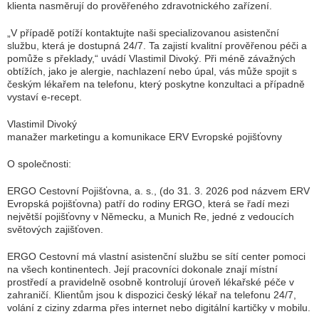
klienta nasměrují do prověřeného zdravotnického zařízení.
„V případě potíží kontaktujte naši specializovanou asistenční
službu, která je dostupná 24/7. Ta zajistí kvalitní prověřenou péči a
pomůže s překlady,“ uvádí Vlastimil Divoký. Při méně závažných
obtížích, jako je alergie, nachlazení nebo úpal, vás může spojit s
českým lékařem na telefonu, který poskytne konzultaci a případně
vystaví e-recept.
Vlastimil Divoký
manažer marketingu a komunikace ERV Evropské pojišťovny
O společnosti:
ERGO Cestovní Pojišťovna, a. s., (do 31. 3. 2026 pod názvem ERV
Evropská pojišťovna) patří do rodiny ERGO, která se řadí mezi
největší pojišťovny v Německu, a Munich Re, jedné z vedoucích
světových zajišťoven.
ERGO Cestovní má vlastní asistenční službu se sítí center pomoci
na všech kontinentech. Její pracovníci dokonale znají místní
prostředí a pravidelně osobně kontrolují úroveň lékařské péče v
zahraničí. Klientům jsou k dispozici český lékař na telefonu 24/7,
volání z ciziny zdarma přes internet nebo digitální kartičky v mobilu.