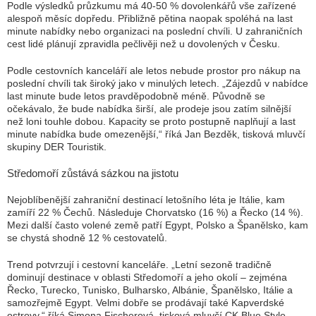
Podle výsledků průzkumu má 40-50 % dovolenkářů vše zařízené
alespoň měsíc dopředu. Přibližně pětina naopak spoléhá na last
minute nabídky nebo organizaci na poslední chvíli. U zahraničních
cest lidé plánují zpravidla pečlivěji než u dovolených v Česku.
Podle cestovních kanceláří ale letos nebude prostor pro nákup na
poslední chvíli tak široký jako v minulých letech. „Zájezdů v nabídce
last minute bude letos pravděpodobně méně. Původně se
očekávalo, že bude nabídka širší, ale prodeje jsou zatím silnější
než loni touhle dobou. Kapacity se proto postupně naplňují a last
minute nabídka bude omezenější,“ říká Jan Bezděk, tisková mluvčí
skupiny DER Touristik.
Středomoří zůstává sázkou na jistotu
Nejoblíbenější zahraniční destinací letošního léta je Itálie, kam
zamíří 22 % Čechů. Následuje Chorvatsko (16 %) a Řecko (14 %).
Mezi další často volené země patří Egypt, Polsko a Španělsko, kam
se chystá shodně 12 % cestovatelů.
Trend potvrzují i cestovní kanceláře. „Letní sezoně tradičně
dominují destinace v oblasti Středomoří a jeho okolí – zejména
Řecko, Turecko, Tunisko, Bulharsko, Albánie, Španělsko, Itálie a
samozřejmě Egypt. Velmi dobře se prodávají také Kapverdské
ostrovy,“ říká Simona Fischerová, tisková mluvčí CK Blue Style.