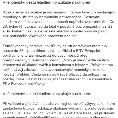
V těhotenství cestu letadlem konzultujte s doktorem
Vznik krevních sraženin je významnou hrozbou také pro nastávající
maminky a uživatelky hormonální antikoncepce. Cestování
letadlem v jiném stavu jinak ale obecně nepředstavuje problém. Do
28. týdne těhotenství se dá létat v podstatě bez omezení, mezi 29.
a 36. týdnem vás už ale většina leteckých společností na palubu
bez patřičného lékařského potvrzení nepustí.
Téměř všechny cestovní pojišťovny pojistí nastávající maminky
pouze do 26. týdne těhotenství, například u ERV Evropské
pojišťovny je to ale možné až do dvou měsíců před
předpokládaným termínem porodu. „Vždy je ale důležité cestu v
těhotenství důkladně zvážit a konzultovat s lékařem. Právě ten má
totiž o vývoji zdravotního stavu nastávající maminky i miminka
největší přehled. Cesta se navíc v řadě případů dá odložit i na
později,“ říká Vlastimil Divoký, manažer marketingu a komunikace
ERV Evropské pojišťovny.
V těhotenství cestu letadlem konzultujte s doktorem
Při vzlétání a přistávání letadla vznikají obrovské výkyvy tlaku, které
Eustachova trubice nedokáže obstojně vyrovnat, a proto cestujícím
zaléhají uši. Tlak vzduchu kolem uší při vzlétání klesá, při přistávání
naopak stoupá. Nejúčinnější radou je zívat, polykat, žvýkat nebo