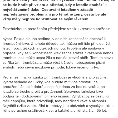
je dodržování pitného režimu. Žvýkačka nebo bonbón v kapse
se bude hodit při vzletu a přistání, kdy v letadle dochází k
největší změně tlaku. Cestování letadlem v zásadě
nepředstavuje problém ani pro těhotné ženy, cestu by ale
vždy měly nejprve konzultovat se svým lékařem.
Procházkou a protažením předejdete vzniku krevních sraženin
hýbat. Pokud dlouho sedíme, v dolních končetinách dochází k
hromadění krve. Z tohoto důvodu tak můžou mít lidé při dlouhých
letech pocit těžkých a oteklých nohou. Problém ale nastává v
případě, kdy se v končetinách krev začne srážet. Sraženina neboli
trombus, pak může ucpat žílu a narušit krevní oběh. Tomuto stavu
se říká žilní trombóza a může vést k životu nebezpečné plicní
embolii nebo cévní mozkové příhodě, lidově řečeno mrtvici.
Pro snížení rizika vzniku žilní trombózy je vhodné si pro svůj let
vybrat sedadlo do uličky, kde budete mít více prostoru na
protažení. Je také dobré alespoň jednou za hodinu vstát a po
letadle se trochu projít a protáhnout. Správnou cirkulaci krve
podpoříte i dodržováním pitného režimu. Vyhýbat by se cestující
měli nápojům, které odvodňují, tedy například kávě a alkoholu.
Největší riziko vzniku žilní trombózy je u obézních a vysokých lidí, u
lidí s poruchou srážlivosti krve, u kuřáků a u lidí starších 65 let.