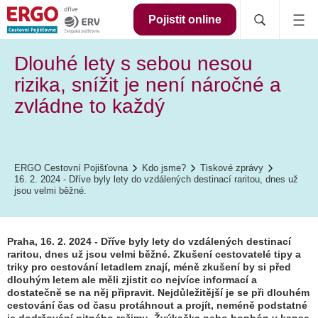
Pojistit online
Dlouhé lety s sebou nesou
rizika, snížit je není náročné a
zvládne to každý
ERGO Cestovní Pojišťovna
Kdo jsme?
Tiskové zprávy
16. 2. 2024 - Dříve byly lety do vzdálených destinací raritou, dnes už
jsou velmi běžné.
Praha, 16. 2. 2024 - Dříve byly lety do vzdálených destinací
raritou, dnes už jsou velmi běžné. Zkušení cestovatelé tipy a
triky pro cestování letadlem znají, méně zkušení by si před
dlouhým letem ale měli zjistit co nejvíce informací a
dostatečně se na něj připravit. Nejdůležitější je se při dlouhém
cestování čas od času protáhnout a projít, neméně podstatné