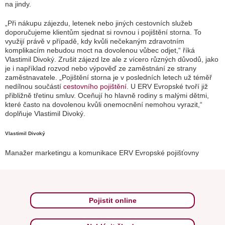
na jindy.
„Při nákupu zájezdu, letenek nebo jiných cestovních služeb
doporučujeme klientům sjednat si rovnou i pojištění storna. To
využijí právě v případě, kdy kvůli nečekaným zdravotním
komplikacím nebudou moct na dovolenou vůbec odjet,“ říká
Vlastimil Divoký. Zrušit zájezd lze ale z vícero různých důvodů, jako
je i například rozvod nebo výpověď ze zaměstnání ze strany
zaměstnavatele. „Pojištění storna je v posledních letech už téměř
nedílnou součástí
cestovního pojištění
. U ERV Evropské tvoří již
přibližně třetinu smluv. Oceňují ho hlavně rodiny s malými dětmi,
které často na dovolenou kvůli onemocnění nemohou vyrazit,“
doplňuje Vlastimil Divoký.
Vlastimil Divoký
Manažer marketingu a komunikace ERV Evropské pojišťovny
Pojistit online