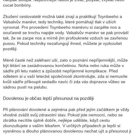
cucat bonbóny.
Zkušení cestovatelé možná také znají a praktikují Toynbeeho a
Valsalvův manévr, tedy techniky, které pomáhají tlak v uších
vyrovnat. Pro provedení Toynbeeho manévru si zacpěte nos a
současně se trochu napijte vody. Valsalvův manévr se pak provádí
tak, že se zacpe nos a mírně jím profouknete vzduch se zavřenou
pusou. Pokud techniky nezafungují ihned, můžete je vyzkoušet
později.
Méně časté než zaléhaní uší, zato o poznání nepříjemnější, může
být létání se zasádrovanou končetinou. Noha nebo ruka může v
sádře při letu natéct a způsobit nepříjemné komplikace. Před
odletem si u vaší letecké společnosti zkontrolujte, zda si nemusíte
kvůli sádře přikoupit sedadlo navíc či zda vás dopravce vůbec se
sádrou pustí na palubu.
Dovolenou je občas lepší přesunout na později
Při plánování dovolené a zejména pak před jejím začátkem je vždy
vhodné zvážit svůj zdravotní stav. Pokud jste nemocní, nebo se
zkrátka necítíte úplně dobře, nejlépe uděláte, když cestu
zkonzultujete s vaším lékařem. V určitých případech je lepší si
vysněnou a dlouho plánovanou dovolenou nechat ujít a přesunout ji