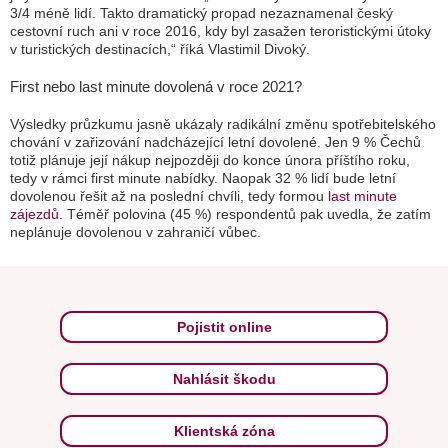
3/4 méně lidí. Takto dramatický propad nezaznamenal český
cestovní ruch ani v roce 2016, kdy byl zasažen teroristickými útoky
v turistických destinacích,“
říká Vlastimil Divoký.
First nebo last minute dovolená v roce 2021?
Výsledky průzkumu jasně ukázaly radikální změnu spotřebitelského
chování v zařizování nadcházející letní dovolené. Jen 9 % Čechů
totiž plánuje její nákup nejpozději do konce února příštího roku,
tedy v rámci first minute nabídky. Naopak 32 % lidí bude letní
dovolenou řešit až na poslední chvíli, tedy formou
last minute
zájezdů
. Téměř polovina (45 %) respondentů pak uvedla, že zatím
neplánuje dovolenou v zahraničí vůbec.
Pojistit online
Nahlásit škodu
Klientská zóna