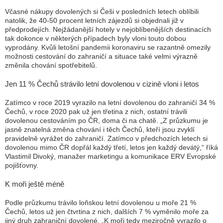
Včasné nákupy dovolených si Češi v posledních letech oblíbili
natolik, že 40-50 procent letních zájezdů si objednali již v
předprodejích. Nejžádanější hotely v nejoblíbenějších destinacích
tak dokonce v některých případech byly vloni touto dobou
vyprodány. Kvůli letošní pandemii koronaviru se razantně omezily
možnosti cestování do zahraničí a situace také velmi výrazně
změnila chování spotřebitelů.
Jen 11 % Čechů strávilo letní dovolenou v cizině vloni i letos
Zatímco v roce 2019 vyrazilo na letní dovolenou do zahraničí 34 %
Čechů, v roce 2020 pak už jen třetina z nich, ostatní trávili
dovolenou cestováním po ČR, doma či na chatě.
„Z průzkumu je
jasně znatelná změna chování i těch Čechů, kteří jsou zvyklí
pravidelně vyrážet do zahraničí. Zatímco v předchozích letech si
dovolenou mimo ČR dopřál každý třetí, letos jen každý devátý,“
říká
Vlastimil Divoký, manažer marketingu a komunikace ERV Evropské
pojišťovny.
K moři ještě méně
Podle průzkumu trávilo loňskou letní dovolenou u moře 21 %
Čechů, letos už jen čtvrtina z nich, dalších 7 % vyměnilo moře za
jiný druh zahraniční dovolené.
„K moři tedy meziročně vyrazilo o