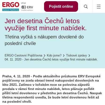
Pojistit online
Jen desetina Čechů letos
využije first minute nabídek.
Třetina vyčká s nákupem dovolené do
poslední chvíle
ERGO Cestovní Pojišťovna
Kdo jsme?
Tiskové zprávy
04. 11. 2020 - Jen desetina Čechů letos využije first minute nabídek.
Praha, 4. 11. 2020 - Podle aktuálního průzkumu ERV Evropské
pojišťovny se zcela obrací trend nakupování dovolených na
léto 2021. Zatímco v loňském roce se polovina zájezdů
prodala v rámci first minute nabídek, letos plánuje pořídit
příští letní dovolenou v předstihu jen desetina Čechů. Naopak
třetina respondentů uvedla, že bude letní dovolenou řešit až
na poslední chvíli.