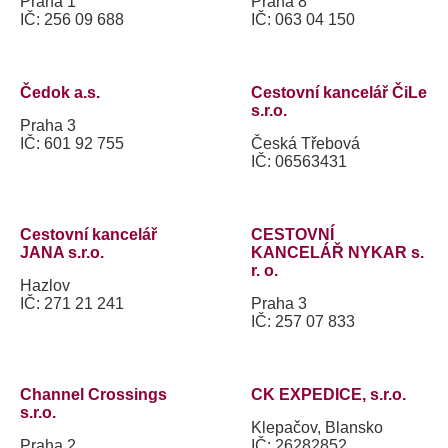
Praha 1
Praha 8
IČ: 256 09 688
IČ: 063 04 150
Čedok a.s.
Cestovní kancelář ČiLe
s.r.o.
Praha 3
IČ: 601 92 755
Česká Třebová
IČ: 06563431
Cestovní kancelář
CESTOVNÍ
JANA s.r.o.
KANCELÁŘ NYKAR s.
r. o.
Hazlov
IČ: 271 21 241
Praha 3
IČ: 257 07 833
Channel Crossings
CK EXPEDICE, s.r.o.
s.r.o.
Klepačov, Blansko
Praha 2
IČ: 26282852