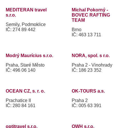
MEDITERAN travel
Michal Pokorný -
s.r.o.
BOVEC RAFTING
TEAM
Semily, Podmoklice
IČ: 274 89 442
Brno
IČ: 463 13 711
Modrý Maurícius s.r.o.
NORA, spol. s r.o.
Praha, Staré Město
Praha 2 - Vinohrady
IČ: 496 06 140
IČ: 186 23 352
OCEAN CZ, s. r. o.
OK-TOURS a.s.
Prachatice II
Praha 2
IČ: 280 84 161
IČ: 005 63 391
optitravel s.r.o.
OWH s.r.o.