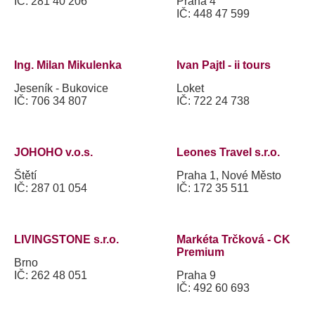
IČ: 281 40 206
Praha 4
IČ: 448 47 599
Ing. Milan Mikulenka
Ivan Pajtl - ii tours
Jeseník - Bukovice
Loket
IČ: 706 34 807
IČ: 722 24 738
JOHOHO v.o.s.
Leones Travel s.r.o.
Štětí
Praha 1, Nové Město
IČ: 287 01 054
IČ: 172 35 511
LIVINGSTONE s.r.o.
Markéta Trčková - CK
Premium
Brno
IČ: 262 48 051
Praha 9
IČ: 492 60 693