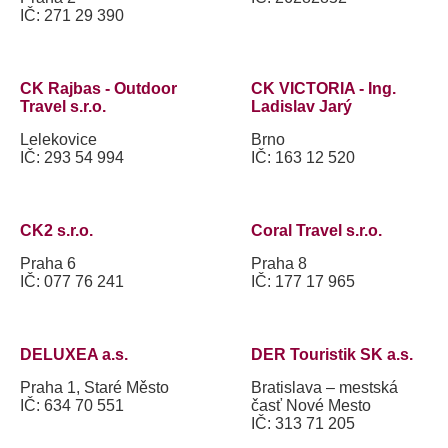
IČ: 271 29 390
CK Rajbas - Outdoor
CK VICTORIA - Ing.
Travel s.r.o.
Ladislav Jarý
Lelekovice
Brno
IČ: 293 54 994
IČ: 163 12 520
CK2 s.r.o.
Coral Travel s.r.o.
Praha 6
Praha 8
IČ: 077 76 241
IČ: 177 17 965
DELUXEA a.s.
DER Touristik SK a.s.
Praha 1, Staré Město
Bratislava – mestská
IČ: 634 70 551
časť Nové Mesto
IČ: 313 71 205