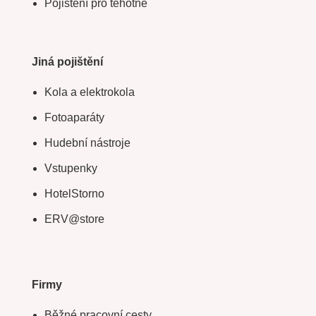
Pojištění pro těhotné
Jiná pojištění
Kola a elektrokola
Fotoaparáty
Hudební nástroje
Vstupenky
HotelStorno
ERV@store
Firmy
Běžné pracovní cesty