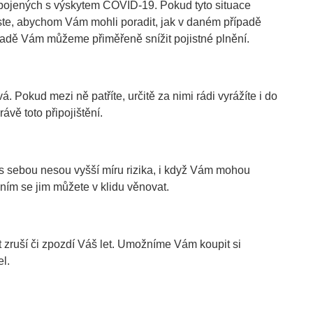
h spojených s výskytem COVID-19. Pokud tyto situace
te, abychom Vám mohli poradit, jak v daném případě
adě Vám můžeme přiměřeně snížit pojistné plnění.
á. Pokud mezi ně patříte, určitě za nimi rádi vyrážíte i do
ávě toto připojištění.
, s sebou nesou vyšší míru rizika, i když Vám mohou
ěním se jim můžete v klidu věnovat.
zruší či zpozdí Váš let. Umožníme Vám koupit si
el.