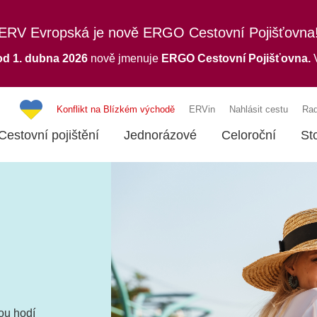
ERV Evropská je nově ERGO Cestovní Pojišťovna
od 1. dubna 2026
nově jmenuje
ERGO
Cestovní Pojišťovna.
V
Konflikt na Blízkém východě
ERVin
Nahlásit cestu
Rad
Cestovní pojištění
Jednorázové
Celoroční
St
nou hodí