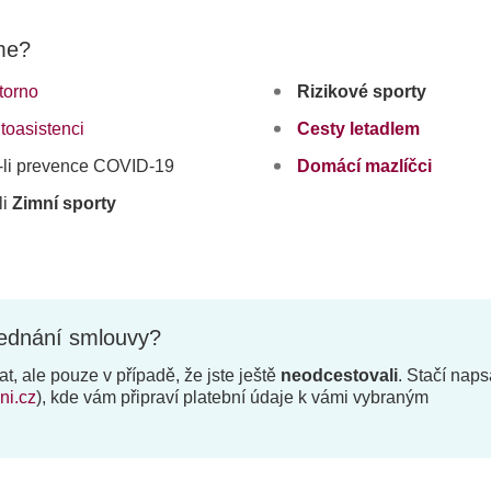
íme?
torno
Rizikové sporty
toasistenci
Cesty letadlem
li prevence COVID-19
Domácí mazlíčci
li
Zimní sporty
sjednání smlouvy?
, ale pouze v případě, že jste ještě
neodcestovali
. Stačí naps
ni.cz
), kde vám připraví platební údaje k vámi vybraným