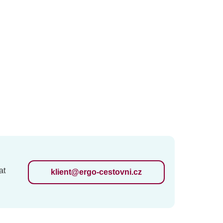
at
klient@ergo-cestovni.cz