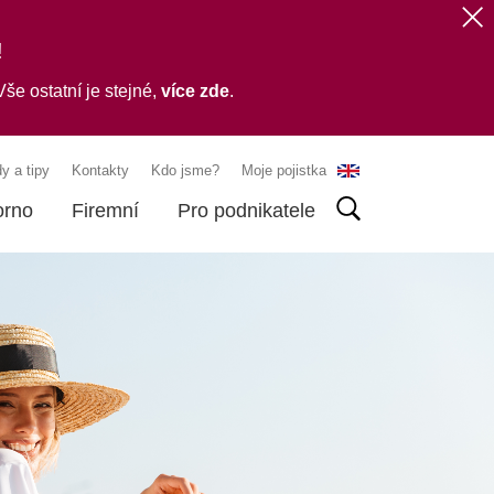
!
še ostatní je stejné,
více zde
.
y a tipy
Kontakty
Kdo jsme?
Moje pojistka
orno
Firemní
Pro podnikatele