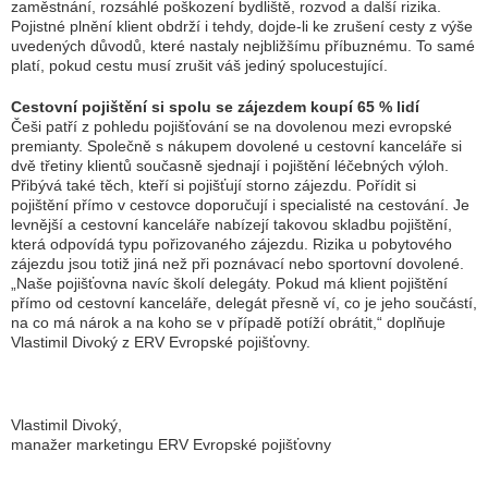
zaměstnání, rozsáhlé poškození bydliště, rozvod a další rizika.
Pojistné plnění klient obdrží i tehdy, dojde-li ke zrušení cesty z výše
uvedených důvodů, které nastaly nejbližšímu příbuznému. To samé
platí, pokud cestu musí zrušit váš jediný spolucestující.
Cestovní pojištění si spolu se zájezdem koupí 65 % lidí
Češi patří z pohledu pojišťování se na dovolenou mezi evropské
premianty. Společně s nákupem dovolené u cestovní kanceláře si
dvě třetiny klientů současně sjednají i pojištění léčebných výloh.
Přibývá také těch, kteří si pojišťují storno zájezdu. Pořídit si
pojištění přímo v cestovce doporučují i specialisté na cestování. Je
levnější a cestovní kanceláře nabízejí takovou skladbu pojištění,
která odpovídá typu pořizovaného zájezdu. Rizika u pobytového
zájezdu jsou totiž jiná než při poznávací nebo sportovní dovolené.
„
Naše pojišťovna navíc školí delegáty. Pokud má klient pojištění
přímo od cestovní kanceláře, delegát přesně ví, co je jeho součástí,
na co má nárok a na koho se v případě potíží obrátit
,“ doplňuje
Vlastimil Divoký z ERV Evropské pojišťovny.
Vlastimil Divoký,
manažer marketingu ERV Evropské pojišťovny