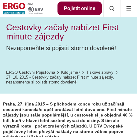
Pojistit online
Cestovky začaly nabízet First
minute zájezdy
Nezapomeňte si pojistit storno dovolené!
ERGO Cestovní Pojišťovna
Kdo jsme?
Tiskové zprávy
27. 10. 2015 - Cestovky začaly nabízet First minute zájezdy,
nezapomeňte si pojistit storno dovolené!
Praha, 27. října 2015 – S příchodem konce roku už začínají
cestovní kanceláře opět prodávat letní dovolené. First minute
zájezdy jsou stále populárnější, u cestovek si je objedná 40 %
lidí, kteří v hlavní letní sezóně vyrazí do ciziny. S tím ale
výrazně roste i počet zrušených zájezdů. U ERV Evropské
pojišťovny letos převýší náklady na storno vůbec poprvé