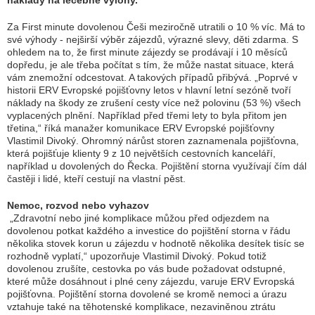
náklady na léčebné výlohy.
Za First minute dovolenou Češi meziročně utratili o 10 % víc. Má to
své výhody - nejširší výběr zájezdů, výrazné slevy, děti zdarma. S
ohledem na to, že first minute zájezdy se prodávají i 10 měsíců
dopředu, je ale třeba počítat s tím, že může nastat situace, která
vám znemožní odcestovat. A takových případů přibývá. „
Poprvé v
historii ERV Evropské pojišťovny letos v hlavní letní sezóně tvoří
náklady na škody ze zrušení cesty více než polovinu (53 %) všech
vyplacených plnění. Například před třemi lety to byla přitom jen
třetina,
“ říká manažer komunikace ERV Evropské pojišťovny
Vlastimil Divoký. Ohromný nárůst storen zaznamenala pojišťovna,
která pojišťuje klienty 9 z 10 největších cestovních kanceláří,
například u dovolených do Řecka. Pojištění storna využívají čím dál
častěji i lidé, kteří cestují na vlastní pěst.
Nemoc, rozvod nebo vyhazov
„
Zdravotní nebo jiné komplikace můžou před odjezdem na
dovolenou potkat každého a investice do pojištění storna v řádu
několika stovek korun u zájezdu v hodnotě několika desítek tisíc se
rozhodně vyplatí
,“ upozorňuje Vlastimil Divoký. Pokud totiž
dovolenou zrušíte, cestovka po vás bude požadovat odstupné,
které může dosáhnout i plné ceny zájezdu, varuje ERV Evropská
pojišťovna. Pojištění storna dovolené se kromě nemoci a úrazu
vztahuje také na těhotenské komplikace, nezaviněnou ztrátu