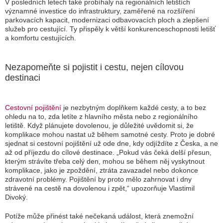
V posledních letech také probíhaly na regionálních letištích
významné investice do infrastruktury, zaměřené na rozšíření
parkovacích kapacit, modernizaci odbavovacích ploch a zlepšení
služeb pro cestující. Ty přispěly k větší konkurenceschopnosti letišť
a komfortu cestujících.
Nezapomeňte si pojistit i cestu, nejen cílovou
destinaci
Cestovní pojištění
je nezbytným doplňkem každé cesty, a to bez
ohledu na to, zda letíte z hlavního města nebo z regionálního
letiště. Když plánujete dovolenou, je důležité uvědomit si, že
komplikace mohou nastat už během samotné cesty. Proto je dobré
sjednat si cestovní pojištění už ode dne, kdy odjíždíte z Česka, a ne
až od příjezdu do cílové destinace. „Pokud vás čeká delší přesun,
kterým strávíte třeba celý den, mohou se během něj vyskytnout
komplikace, jako je zpoždění, ztráta zavazadel nebo dokonce
zdravotní problémy. Pojištění by proto mělo zahrnovat i dny
strávené na cestě na dovolenou i zpět,“ upozorňuje Vlastimil
Divoký.
Potíže může přinést také nečekaná událost, která znemožní