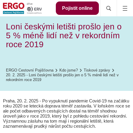
Pojistit online
Loni českými letišti prošlo jen o
5 % méně lidí než v rekordním
roce 2019
ERGO Cestovní Pojišťovna
Kdo jsme?
Tiskové zprávy
20. 2. 2025 - Loni českými letišti prošlo jen o 5 % méně lidí než v
rekordním roce 2019
Praha, 20. 2. 2025 - Po vypuknutí pandemie Covid-19 na začátku
roku 2020 se letecká doprava téměř zastavila. V loňském roce se
ale počet odbavených cestujících dostal na téměř shodnou
úroveň jako v roce 2019, který byl z pohledu cestování rekordní.
Významnou zásluhu na tom mají i regionální letiště, která
zaznamenávají prudký nárůst počtu cestujících.