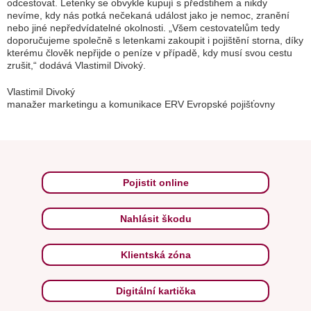
odcestovat. Letenky se obvykle kupují s předstihem a nikdy
nevíme, kdy nás potká nečekaná událost jako je nemoc, zranění
nebo jiné nepředvídatelné okolnosti. „Všem cestovatelům tedy
doporučujeme společně s letenkami zakoupit i pojištění storna, díky
kterému člověk nepřijde o peníze v případě, kdy musí svou cestu
zrušit,“ dodává Vlastimil Divoký.
Vlastimil Divoký
manažer marketingu a komunikace ERV Evropské pojišťovny
Pojistit online
Nahlásit škodu
Klientská zóna
Digitální kartička