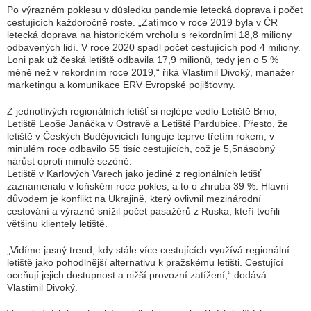
Po výrazném poklesu v důsledku pandemie letecká doprava i počet
cestujících každoročně roste. „Zatímco v roce 2019 byla v ČR
letecká doprava na historickém vrcholu s rekordními 18,8 miliony
odbavených lidí. V roce 2020 spadl počet cestujících pod 4 miliony.
Loni pak už česká letiště odbavila 17,9 milionů, tedy jen o 5 %
méně než v rekordním roce 2019,“ říká Vlastimil Divoký, manažer
marketingu a komunikace ERV Evropské pojišťovny.
Z jednotlivých regionálních letišť si nejlépe vedlo Letiště Brno,
Letiště Leoše Janáčka v Ostravě a Letiště Pardubice. Přesto, že
letiště v Českých Budějovicích funguje teprve třetím rokem, v
minulém roce odbavilo 55 tisíc cestujících, což je 5,5násobný
nárůst oproti minulé sezóně.
Letiště v Karlových Varech jako jediné z regionálních letišť
zaznamenalo v loňském roce pokles, a to o zhruba 39 %. Hlavní
důvodem je konflikt na Ukrajině, který ovlivnil mezinárodní
cestování a výrazně snížil počet pasažérů z Ruska, kteří tvořili
většinu klientely letiště.
„Vidíme jasný trend, kdy stále více cestujících využívá regionální
letiště jako pohodlnější alternativu k pražskému letišti. Cestující
oceňují jejich dostupnost a nižší provozní zatížení,“ dodává
Vlastimil Divoký.