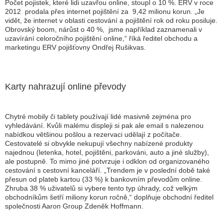
Počet pojistek, které lidi uzavřou online, stoupl o 10 %. ERV v roce
2012 prodala přes internet pojištění za 9,42 milionu korun.
„Je
vidět, že internet v oblasti cestování a pojištění rok od roku posiluje.
Obrovský boom, nárůst o 40 %, jsme například zaznamenali v
uzavírání celoročního pojištění online,
“ říká ředitel obchodu a
marketingu ERV pojišťovny Ondřej Rušikvas.
Karty nahrazují online převody
Chytré mobily či tablety používají lidé masivně zejména pro
vyhledávání. Kvůli malému displeji si pak ale email s nalezenou
nabídkou většinou pošlou a rezervaci udělají z počítače.
Cestovatelé si obvykle nekupují všechny nabízené produkty
najednou (letenka, hotel, pojištěni, parkováni, auto a jiné služby),
ale postupně. To mimo jiné potvrzuje i odklon od organizovaného
cestování s cestovní kanceláří. „
Trendem je v poslední době také
přesun od plateb kartou (33 %) k bankovním převodům online.
Zhruba 38 % uživatelů si vybere tento typ úhrady, což velkým
obchodníkům šetří miliony korun ročně,
“ doplňuje obchodní ředitel
společnosti Aaron Group Zdeněk Hoffmann.