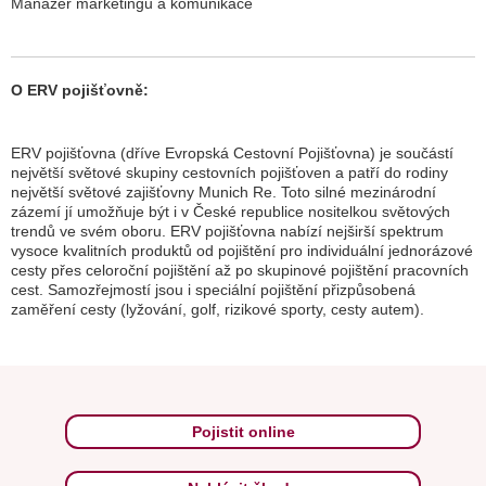
Manažer marketingu a komunikace
O ERV pojišťovně:
ERV pojišťovna (dříve Evropská Cestovní Pojišťovna) je součástí
největší světové skupiny cestovních pojišťoven a patří do rodiny
největší světové zajišťovny Munich Re. Toto silné mezinárodní
zázemí jí umožňuje být i v České republice nositelkou světových
trendů ve svém oboru. ERV pojišťovna nabízí nejširší spektrum
vysoce kvalitních produktů od pojištění pro individuální jednorázové
cesty přes celoroční pojištění až po skupinové pojištění pracovních
cest. Samozřejmostí jsou i speciální pojištění přizpůsobená
zaměření cesty (lyžování, golf, rizikové sporty, cesty autem).
Pojistit online