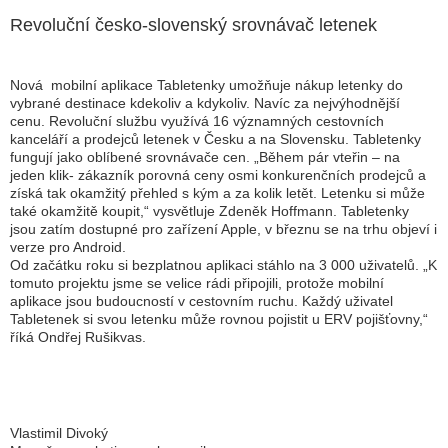
Revoluční česko-slovenský srovnávač letenek
Nová mobilní aplikace Tabletenky umožňuje nákup letenky do
vybrané destinace kdekoliv a kdykoliv. Navíc za nejvýhodnější
cenu. Revoluční službu využívá 16 významných cestovních
kanceláří a prodejců letenek v Česku a na Slovensku. Tabletenky
fungují jako oblíbené srovnávače cen.
„Během pár vteřin – na
jeden klik- zákazník porovná ceny osmi konkurenčních prodejců a
získá tak okamžitý přehled s kým a za kolik letět. Letenku si může
také okamžitě koupit,
“ vysvětluje Zdeněk Hoffmann. Tabletenky
jsou zatím dostupné pro zařízení Apple, v březnu se na trhu objeví i
verze pro Android.
Od začátku roku si bezplatnou aplikaci stáhlo na 3 000 uživatelů. „
K
tomuto projektu jsme se velice rádi připojili, protože mobilní
aplikace jsou budoucností v cestovním ruchu. Každý uživatel
Tabletenek si svou letenku může rovnou pojistit u ERV pojišťovny,“
říká Ondřej Rušikvas.
Vlastimil Divoký