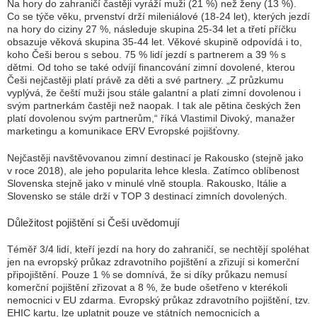
Na hory do zahraničí častěji vyráží muži (21 %) než ženy (13 %).
Co se týče věku, prvenství drží mileniálové (18-24 let), kterých jezdí
na hory do ciziny 27 %, následuje skupina 25-34 let a třetí příčku
obsazuje věková skupina 35-44 let. Věkové skupině odpovídá i to,
koho Češi berou s sebou. 75 % lidí jezdí s partnerem a 39 % s
dětmi. Od toho se také odvíjí financování zimní dovolené, kterou
Češi nejčastěji platí právě za děti a své partnery.
„
Z průzkumu
vyplývá, že čeští muži jsou stále galantní a platí zimní dovolenou i
svým partnerkám častěji než naopak. I tak ale pětina českých žen
platí dovolenou svým partnerům,“
říká Vlastimil Divoký, manažer
marketingu a komunikace ERV Evropské pojišťovny.
Nejčastěji navštěvovanou zimní destinací je Rakousko (stejně jako
v roce 2018), ale jeho popularita lehce klesla. Zatímco oblíbenost
Slovenska stejně jako v minulé vlně stoupla. Rakousko, Itálie a
Slovensko se stále drží v TOP 3 destinací zimních dovolených.
Důležitost pojištění si Češi uvědomují
Téměř 3/4 lidí, kteří jezdí na hory do zahraničí, se nechtějí spoléhat
jen na evropský průkaz zdravotního pojištění a zřizují si komerční
připojištění. Pouze 1 % se domnívá, že si díky průkazu nemusí
komerční pojištění zřizovat a 8 %, že bude ošetřeno v kterékoli
nemocnici v EU zdarma. Evropský průkaz zdravotního pojištění, tzv.
EHIC kartu, lze uplatnit pouze ve státních nemocnicích a