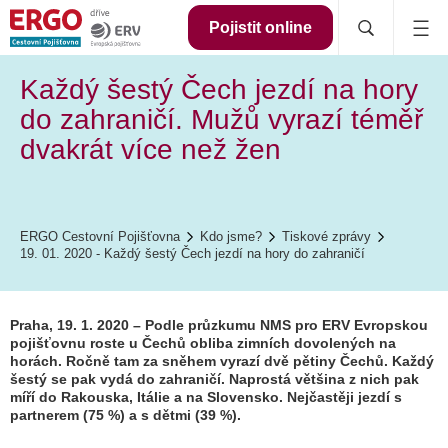
Pojistit online
Každý šestý Čech jezdí na hory
do zahraničí. Mužů vyrazí téměř
dvakrát více než žen
ERGO Cestovní Pojišťovna
Kdo jsme?
Tiskové zprávy
19. 01. 2020 - Každý šestý Čech jezdí na hory do zahraničí
Praha, 19. 1. 2020 – Podle průzkumu NMS pro ERV Evropskou
pojišťovnu roste u Čechů obliba zimních dovolených na
horách. Ročně tam za sněhem vyrazí dvě pětiny Čechů. Každý
šestý se pak vydá do zahraničí. Naprostá většina z nich pak
míří do Rakouska, Itálie a na Slovensko. Nejčastěji jezdí s
partnerem (75 %) a s dětmi (39 %).