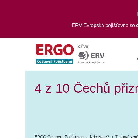
ERV Evropská pojišťovna se
4 z 10 Čechů přizn
ERGO Cestovní Pojišťovna
Kdo jsme?
Tiskové zpr