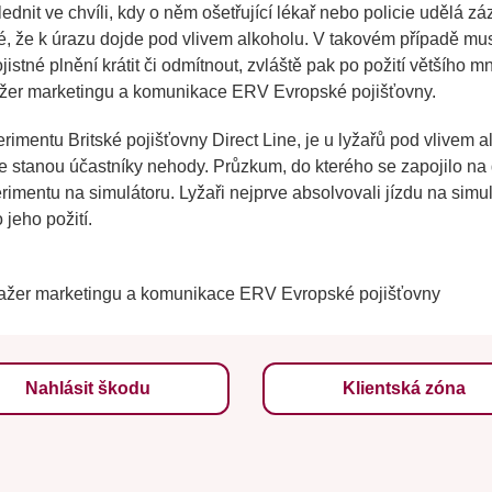
ednit ve chvíli, kdy o něm ošetřující lékař nebo policie udělá 
, že k úrazu dojde pod vlivem alkoholu. V takovém případě musí 
stné plnění krátit či odmítnout, zvláště pak po požití většího m
ažer marketingu a komunikace ERV Evropské pojišťovny.
imentu Britské pojišťovny Direct Line, je u lyžařů pod vlivem a
 stanou účastníky nehody. Průzkum, do kterého se zapojilo na d
rimentu na simulátoru. Lyžaři nejprve absolvovali jízdu na simul
jeho požití.
ažer marketingu a komunikace ERV Evropské pojišťovny
Nahlásit škodu
Klientská zóna