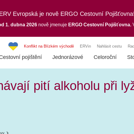
ERV Evropská je nově ERGO Cestovní Pojišťovna
od 1. dubna 2026
nově jmenuje
ERGO
Cestovní Pojišťovna.
V
Konflikt na Blízkém východě
ERVin
Nahlásit cestu
Rad
Cestovní pojištění
Jednorázové
Celoroční
St
ávají pití alkoholu při l
ávy