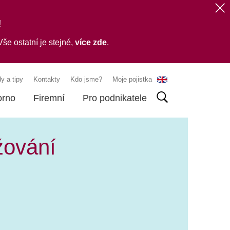
!
še ostatní je stejné,
více zde
.
y a tipy
Kontakty
Kdo jsme?
Moje pojistka
orno
Firemní
Pro podnikatele
yžování