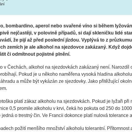
ání
ivo, bombardino, aperol nebo svařené víno si během lyžová
ivě nejčastěji, v polovině případů, si dají skleničku lidé star
uvádí, že pijí až před poslední jízdou. Vyplývá to z průzk
ch zemích je ale alkohol na sjezdovce zakázaný. Když dojd
it či odmítnout pojistné plnění.
ko v Čechách, alkohol na sjezdovkách zakázaný není. Narozdíl 
probíhají. Pokud je u někoho naměřena vysoká hladina alkoholu v
áhradu a může být vykázán ze sjezdovky. Jako přitěžující okoln
řem.
etoška platí zákaz alkoholu na sjezdovkách. Pokud je lyžaři při
nice 0,5 promile alkoholu v krvi, čeká ho pokuta od 250 do 1000 
jedná o trestný čin. Ve Francii dokonce platí nulová tolerance 
adech požití menšího množství alkoholu tolerantní. Přítomnost a