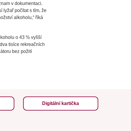
záznam v dokumentaci.
lyžař počítat s tím, že
nožství alkoholu
,“ říká
lkoholu o 43 % vyšší
va tisíce rekreačních
átoru bez požití
Digitální kartička