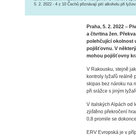
5. 2. 2022 - 4 z 10 Čechů přiznávají pití alkoholu při lyžov
Praha, 5. 2. 2022 – P
a čtvrtina žen. Překvap
polehčující okolnost 
pojišťovnu. V některý
mohou pojišťovny krát
V Rakousku, stejně ja
kontroly lyžařů reálně 
skipas bez nároku na n
při srážce s jiným lyža
V italských Alpách od l
zjištěno překročení hra
0,8 promile se dokonce 
ERV Evropská je v příp