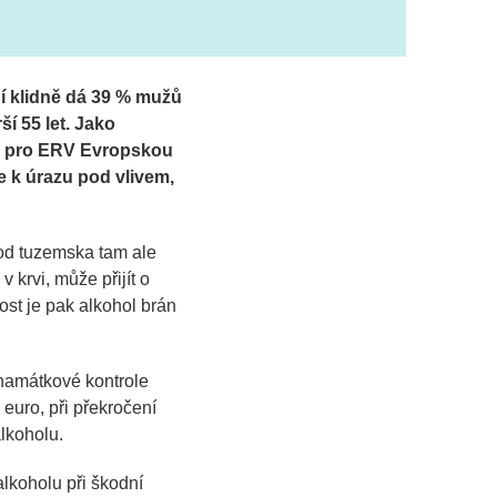
ní klidně dá 39 % mužů
ší 55 let. Jako
umu pro ERV Evropskou
e k úrazu pod vlivem,
od tuzemska tam ale
 krvi, může přijít o
ost je pak alkohol brán
 namátkové kontrole
euro, při překročení
alkoholu.
lkoholu při škodní