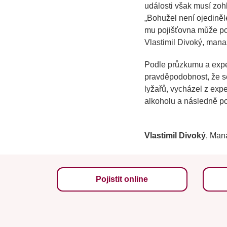
události však musí zohl
„
Bohužel není ojedinělé
mu pojišťovna může poji
Vlastimil Divoký, man
Podle průzkumu a exper
pravděpodobnost, že se
lyžařů, vycházel z expe
alkoholu a následně po 
Vlastimil Divoký
, Man
Pojistit online