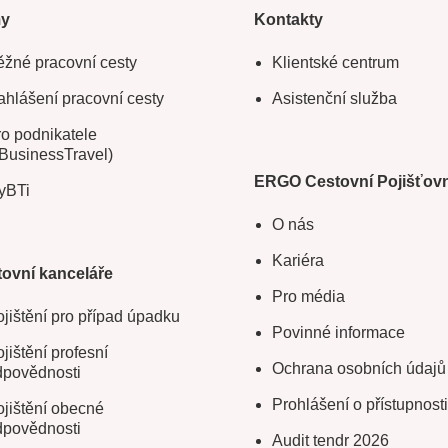
my
Kontakty
žné pracovní cesty
Klientské centrum
hlášení pracovní cesty
Asistenční služba
o podnikatele
BusinessTravel)
ERGO Cestovní Pojišťov
yBTi
O nás
Kariéra
ovní kanceláře
Pro média
jištění pro případ úpadku
Povinné informace
jištění profesní
Ochrana osobních údajů
dpovědnosti
Prohlášení o přístupnosti
jištění obecné
dpovědnosti
Audit tendr 2026