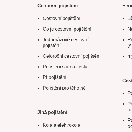
Cestovní pojištění
Fir
Cestovní pojištění
Bě
Co je cestovní pojištění
Na
Jednorázové cestovní
Pr
pojištění
(s
Celoroční cestovní pojištění
m
Pojištění storna cesty
Připojištění
Cest
Pojištění pro těhotné
Po
Po
o
Jiná pojištění
Po
Kola a elektrokola
o