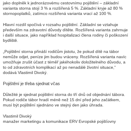
jako doplněk k jednorázovému cestovnímu pojištění – základní
varianta storna stojí 3 % a rozšířená 5 %. Základní kryje až 80 %
stornopoplatků, zatímco rozšířená varianta vrací až 100 %.
Hlavní rozdíl spočívá v rozsahu pojištění. Základní se vztahuje
především na zdravotní důvody dítěte. Rozšířená varianta zahrnuje
i další situace, jako například hospitalizaci člena rodiny či poškození
bydliště.
„Pojištění storna přináší rodičům jistotu, že pokud dítě na tábor
nemůže odjet, peníze jim budou vráceny. Rozšířená varianta navíc
umožňuje zrušit účast z téměř jakéhokoliv doložitelného důvodu, a
to od zdravotních komplikací až po nenadálé životní situace,“
dodává Vlastimil Divoký.
Pojištění je třeba sjednat včas
Důležité je sjednat pojištění storna do tří dnů od objednání tábora.
Pokud rodiče tábor hradí méně než 15 dní před jeho začátkem,
musí být pojištění sjednáno ve stejný den jako úhrada.
Vlastimil Divoký
manažer marketingu a komunikace ERV Evropské pojišťovny