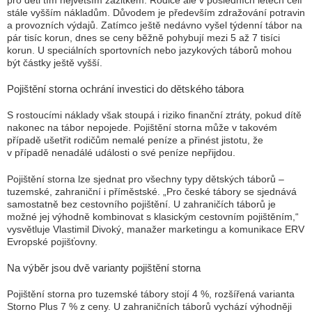
pro děti tím největším zážitkem. Rodiče ale v posledních letech čelí
stále vyšším nákladům. Důvodem je především zdražování potravin
a provozních výdajů. Zatímco ještě nedávno vyšel týdenní tábor na
pár tisíc korun, dnes se ceny běžně pohybují mezi 5 až 7 tisíci
korun. U speciálních sportovních nebo jazykových táborů mohou
být částky ještě vyšší.
Pojištění storna ochrání investici do dětského tábora
S rostoucími náklady však stoupá i riziko finanční ztráty, pokud dítě
nakonec na tábor nepojede. Pojištění storna může v takovém
případě ušetřit rodičům nemalé peníze a přinést jistotu, že
v případě nenadálé události o své peníze nepřijdou.
Pojištění storna lze sjednat pro všechny typy dětských táborů –
tuzemské, zahraniční i příměstské.
„Pro české tábory se sjednává
samostatně bez cestovního pojištění. U zahraničích táborů je
možné jej výhodně kombinovat s klasickým cestovním pojištěním,“
vysvětluje Vlastimil Divoký, manažer marketingu a komunikace ERV
Evropské pojišťovny.
Na výběr jsou dvě varianty pojištění storna
Pojištění storna pro tuzemské tábory stojí 4 %, rozšířená varianta
Storno Plus 7 % z ceny. U zahraničních táborů vychází výhodněji