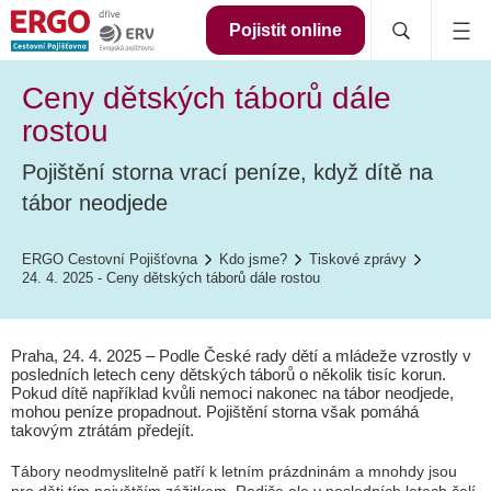
Pojistit online
Ceny dětských táborů dále
rostou
Pojištění storna vrací peníze, když dítě na
tábor neodjede
ERGO Cestovní Pojišťovna
Kdo jsme?
Tiskové zprávy
24. 4. 2025 - Ceny dětských táborů dále rostou
Praha, 24. 4. 2025 – Podle České rady dětí a mládeže vzrostly v
posledních letech ceny dětských táborů o několik tisíc korun.
Pokud dítě například kvůli nemoci nakonec na tábor neodjede,
mohou peníze propadnout. Pojištění storna však pomáhá
takovým ztrátám předejít.
Tábory neodmyslitelně patří k letním prázdninám a mnohdy jsou