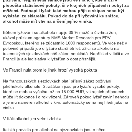
požívání. Nejpřísnější sankce jsou ve Francii, kde hrozí v
přepočtu statisícové pokuty, či v krajních případech i pobyt za
mřížemi. Podnapilí lyžaři také mohou přijít o skipas nebo být
vykázáni ze skiareálu. Pokud dojde při lyžování ke srážce,
alkohol může mít vliv na určení jejího viníka.
Během lyžování se alkoholu napije 39 % mužů a čtvrtina žen,
ukázal průzkum agentury NMS Market Research pro ERV
Evropskou, kterého se zúčastnilo 1000 respondentů. Ve více než v
polovině případů jde o lyžaře starší 55 let. Zříci se alkoholu na
tuzemských sjezdovkách náš zákon neukládá. Například v Itálii a ve
Francii je ale legislativa k lyžařům o dost přísnější.
Ve Francii nula promile jinak hrozí vysoká pokuta
Na francouzských sjezdovkách platí přísný zákaz požívání
jakéhokoliv alkoholu. Strašákem jsou pro lyžaře vysoké pokuty,
které se mohou vyšplhat až na 15 000 EUR, v krajních případech
může jít dokonce i o rok vězení. Zároveň pokud lyžař zaviní nehodu
a je mu naměřen alkohol v krvi, automaticky se na něj hledí jako na
viníka.
V Itálii alkohol jen velmi zlehka
Italská pravidla pro alkohol na sjezdovkách jsou o něco