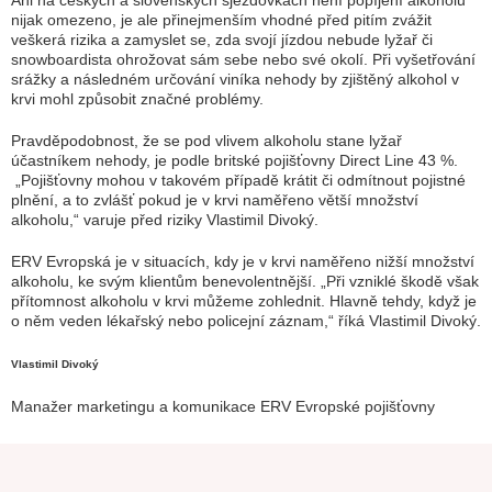
Ani na českých a slovenských sjezdovkách není popíjení alkoholu
nijak omezeno, je ale přinejmenším vhodné před pitím zvážit
veškerá rizika a zamyslet se, zda svojí jízdou nebude lyžař či
snowboardista ohrožovat sám sebe nebo své okolí. Při vyšetřování
srážky a následném určování viníka nehody by zjištěný alkohol v
krvi mohl způsobit značné problémy.
Pravděpodobnost, že se pod vlivem alkoholu stane lyžař
účastníkem nehody, je podle britské pojišťovny Direct Line 43 %.
„Pojišťovny mohou v takovém případě krátit či odmítnout pojistné
plnění, a to zvlášť pokud je v krvi naměřeno větší množství
alkoholu,“ varuje před riziky Vlastimil Divoký.
ERV Evropská je v situacích, kdy je v krvi naměřeno nižší množství
alkoholu, ke svým klientům benevolentnější. „Při vzniklé škodě však
přítomnost alkoholu v krvi můžeme zohlednit. Hlavně tehdy, když je
o něm veden lékařský nebo policejní záznam,“ říká Vlastimil Divoký.
Vlastimil Divoký
Manažer marketingu a komunikace ERV Evropské pojišťovny