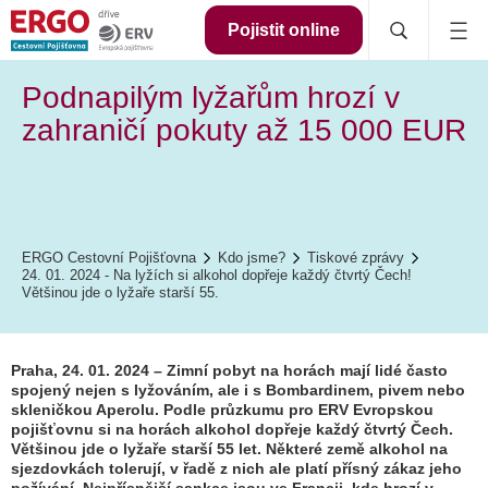
Pojistit online
Podnapilým lyžařům hrozí v
zahraničí pokuty až 15 000 EUR
ERGO Cestovní Pojišťovna
Kdo jsme?
Tiskové zprávy
24. 01. 2024 - Na lyžích si alkohol dopřeje každý čtvrtý Čech!
Většinou jde o lyžaře starší 55.
Praha, 24. 01. 2024 – Zimní pobyt na horách mají lidé často
spojený nejen s lyžováním, ale i s Bombardinem, pivem nebo
skleničkou Aperolu. Podle průzkumu pro ERV Evropskou
pojišťovnu si na horách alkohol dopřeje každý čtvrtý Čech.
Většinou jde o lyžaře starší 55 let. Některé země alkohol na
sjezdovkách tolerují, v řadě z nich ale platí přísný zákaz jeho