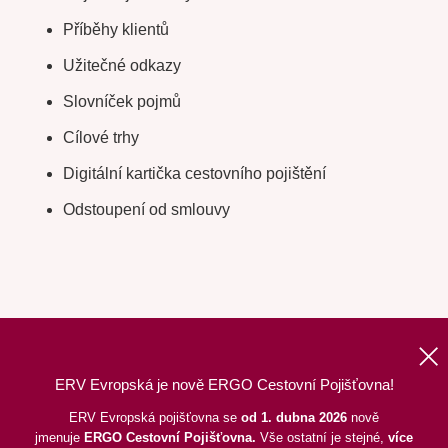
Příběhy klientů
Užitečné odkazy
Slovníček pojmů
Cílové trhy
Digitální kartička cestovního pojištění
Odstoupení od smlouvy
ERV Evropská je nově ERGO Cestovní Pojišťovna!
Nahoru
|
Informace o webu
|
Mapa stránek
ERV Evropská pojišťovna se
od 1. dubna 2026
nově
jmenuje
ERGO
Cestovní Pojišťovna.
Vše ostatní je stejné,
více