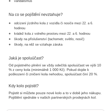
vandalismus
Na co se pojištění nevztahuje?
odcizení jízdního kola z vozidla či nosiče mezi 22. a 6.
hodinou
krádež kola z volného prostoru mezi 22. a 6. hodinou
škody na příslušenství (tachometr, světlo, nosič)
škody, na něž se vztahuje záruka
Jaká je spoluúčast?
Od pojistného plnění se vždy odečítá spoluúčast ve výši 10
% z ceny kola (minimálně 1 000 Kč). Pokud dojde k
poškození či zničení kola nehodou, spoluúčast činí 20 %.
Kdy kolo pojistit?
Pojistit si můžete pouze nové kolo a to v době jeho nákupu.
Pojištění sjednáte v našich partnerských prodejnách kol.