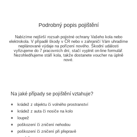
Podrobný popis pojištění
Nabízíme nejširší rozsah pojistné ochrany Vašeho kola nebo
elektrokola. V případě škody v ČR nebo v zahraničí Vám uhradíme
neplánované výdaje na pořízení nového. Škodní události
vyřizujeme do 7 pracovních dní, stačí vyplnit on-line formulář.
Nezohledňujeme stáří kola, takže dostanete voucher na úplně
nové.
Na jaké případy se pojištění vztahuje?
krádež z objektu či volného prostranství
krádež z auta či nosiče na kolo
loupež
poškození či zničení nehodou
poškození či zničení při přepravě