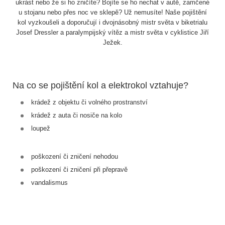
ukrást nebo že si ho zničíte? Bojíte se ho nechat v autě, zamčené
u stojanu nebo přes noc ve sklepě? Už nemusíte! Naše pojištění
kol vyzkoušeli a doporučují i dvojnásobný mistr světa v biketrialu
Josef Dressler a paralympijský vítěz a mistr světa v cyklistice Jiří
Ježek.
Na co se pojištění kol a elektrokol vztahuje?
krádež z objektu či volného prostranství
krádež z auta či nosiče na kolo
loupež
poškození či zničení nehodou
poškození či zničení při přepravě
vandalismus