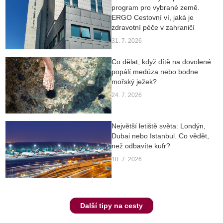
program pro vybrané země.
ERGO Cestovní ví, jaká je
zdravotní péče v zahraničí
31. 7. 2026
Co dělat, když dítě na dovolené
popálí medúza nebo bodne
mořský ježek?
24. 7. 2026
Největší letiště světa: Londýn,
Dubai nebo Istanbul. Co vědět,
než odbavíte kufr?
10. 7. 2026
Další tipy na cesty