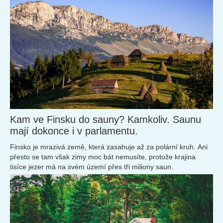
Kam ve Finsku do sauny? Kamkoliv. Saunu
mají dokonce i v parlamentu.
Finsko je mrazivá země, která zasahuje až za polární kruh. Ani
přesto se tam však zimy moc bát nemusíte, protože krajina
tisíce jezer má na svém území přes tři miliony saun.