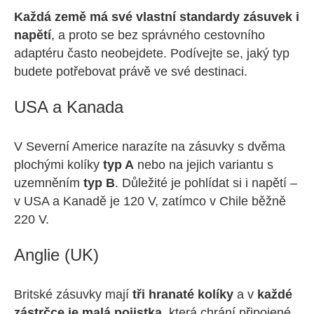
Každá země má své vlastní standardy zásuvek i
napětí
, a proto se bez správného cestovního
adaptéru často neobejdete. Podívejte se, jaký typ
budete potřebovat právě ve své destinaci.
USA a Kanada
V Severní Americe narazíte na zásuvky s dvěma
plochými kolíky
typ A
nebo na jejich variantu s
uzemněním
typ B
. Důležité je pohlídat si i napětí –
v USA a Kanadě je 120 V, zatímco v Chile běžně
220 V.
Anglie (UK)
Britské zásuvky mají
tři hranaté kolíky
a v
každé
zástrčce je malá pojistka
, která chrání připojené