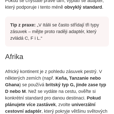
Pokud se chystáte právě tam, vyplatí se adaptér,
který podporuje i tento méně
obvyklý standard
.
Tip z praxe:
„V Itálii se často střídají tři typy
zásuvek – mějte proto raději adaptér, který
zvládá C, F i L.“
Afrika
Africký kontinent je z pohledu zásuvek pestrý. V
některých zemích (např.
Keňa, Tanzanie nebo
Ghana
) se používá
britský typ G, jinde zase typ
D nebo M
. Než se vydáte na cestu, ověřte si
konkrétní standard pro danou destinaci.
Pokud
plánujete více zastávek
, zvolte
univerzální
cestovní adaptér
, který pokryje většinu světových