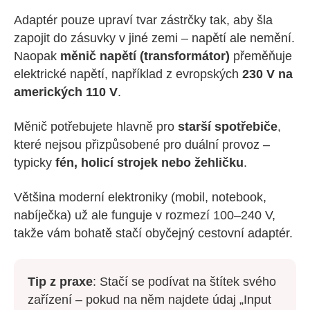
Adaptér pouze upraví tvar zástrčky tak, aby šla
zapojit do zásuvky v jiné zemi – napětí ale nemění.
Naopak
měnič napětí (transformátor)
přeměňuje
elektrické napětí, například z evropských
230 V na
amerických 110 V
.
Měnič potřebujete hlavně pro
starší spotřebiče
,
které nejsou přizpůsobené pro duální provoz –
typicky
fén, holicí strojek nebo žehličku
.
Většina moderní elektroniky (mobil, notebook,
nabíječka) už ale funguje v rozmezí 100–240 V,
takže vám bohatě stačí obyčejný cestovní adaptér.
Tip z praxe
: Stačí se podívat na štítek svého
zařízení – pokud na něm najdete údaj „Input