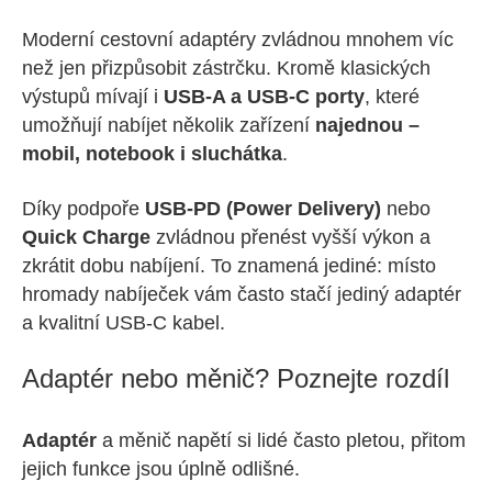
Moderní cestovní adaptéry zvládnou mnohem víc
než jen přizpůsobit zástrčku. Kromě klasických
výstupů mívají i
USB-A a USB-C porty
, které
umožňují nabíjet několik zařízení
najednou –
mobil, notebook i sluchátka
.
Díky podpoře
USB-PD (Power Delivery)
nebo
Quick Charge
zvládnou přenést vyšší výkon a
zkrátit dobu nabíjení. To znamená jediné: místo
hromady nabíječek vám často stačí jediný adaptér
a kvalitní USB-C kabel.
Adaptér nebo měnič? Poznejte rozdíl
Adaptér
a měnič napětí si lidé často pletou, přitom
jejich funkce jsou úplně odlišné.