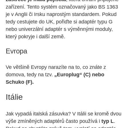
zařízení. Tento systém označovaný jako BS 1363
je v Anglii či Irsku naprostým standardem. Pokud
tedy cestujete do UK, pořiďte si adaptér typu G
nebo univerzální adaptér s výměnnými moduly,
který pokryje i další země.
Evropa
Ve většině Evropy narazíte na to, co znáte z
domova, tedy na tzv.
„Europlug“ (C) nebo
Schuko (F).
Itálie
Jak vypadá italská zásuvka? V Itálii se kromě dvou
výše zmíněných adaptérů často používá i
typ L
.