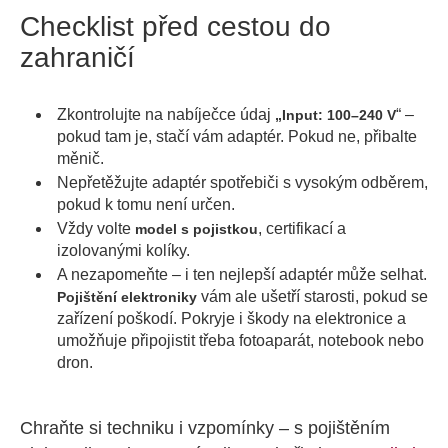
Checklist před cestou do
zahraničí
Zkontrolujte na nabíječce údaj
“ –
„Input: 100–240 V
pokud tam je, stačí vám adaptér. Pokud ne, přibalte
měnič.
Nepřetěžujte adaptér spotřebiči s vysokým odběrem,
pokud k tomu není určen.
Vždy volte
, certifikací a
model s pojistkou
izolovanými kolíky.
A nezapomeňte – i ten nejlepší adaptér může selhat.
vám ale ušetří starosti, pokud se
Pojištění elektroniky
zařízení poškodí. Pokryje i škody na elektronice a
umožňuje připojistit třeba fotoaparát, notebook nebo
dron.
Chraňte si techniku i vzpomínky – s pojištěním