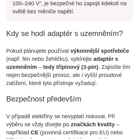
100–240 V“, je bezpečné ho zapojit kdekoli na
světě bez měniče napětí.
Kdy se hodí adaptér s uzemněním?
Pokud plánujete používat
výkonnější spotřebiče
(např. fén nebo žehličku), vybírejte
adaptér s
uzemněním
–
tedy třípinový (3-pin)
. Zajistíte tím
nejen bezpečnější provoz, ale i vyšší proudové
zatížení, které tyto přístroje vyžadují.
Bezpečnost především
V případě elektřiny se nevyplatí riskovat. Při
výběru se vždy dívejte po
značkách kvality
–
například
CE
(povinná certifikace pro EU) nebo